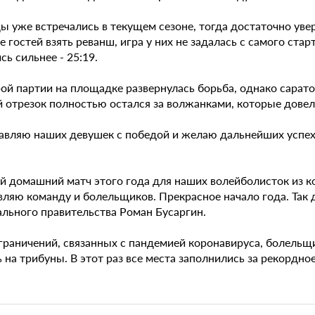
ы уже встречались в текущем сезоне, тогда достаточно ув
 гостей взять реванш, игра у них не задалась с самого ста
сь сильнее - 25:19.
рой партии на площадке развернулась борьба, однако сарат
 отрезок полностью остался за волжанками, которые довели
авляю наших девушек с победой и желаю дальнейших успехо
й домашний матч этого года для наших волейболисток из к
ляю команду и болельщиков. Прекрасное начало года. Так д
ального правительства Роман Бусаргин.
ограничений, связанных с пандемией коронавируса, болель
 на трибуны. В этот раз все места заполнились за рекордное