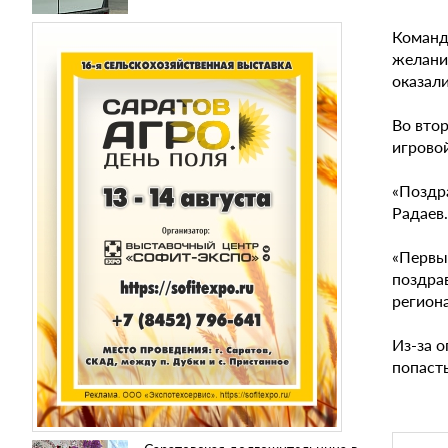
Команд
желание
оказали
Во вто
игровой
«Поздр
Радаев.
«Первы
поздрав
регион
Из-за 
попасть