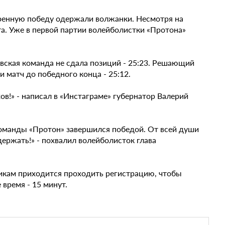
еренную победу одержали волжанки. Несмотря на
рта. Уже в первой партии волейболистки «Протона»
овская команда не сдала позиций - 25:23. Решающий
 матч до победного конца - 25:12.
в!» - написал в «Инстаграме» губернатор Валерий
оманды «Протон» завершился победой. От всей души
ержать!» - похвалил волейболисток глава
щикам приходится проходить регистрацию, чтобы
 время - 15 минут.