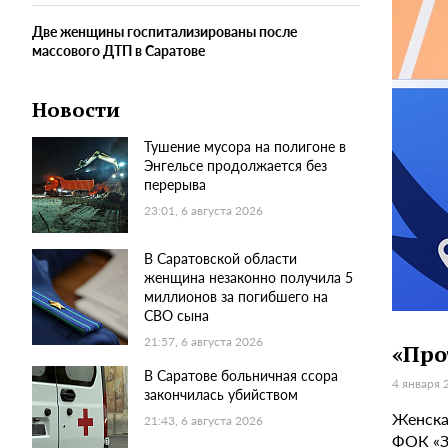
Две женщины госпитализированы после
массового ДТП в Саратове
Новости
Тушение мусора на полигоне в
Энгельсе продолжается без
перерыва
23:01, 6 августа 2026
В Саратовской области
женщина незаконно получила 5
миллионов за погибшего на
СВО сына
21:57, 6 августа 2026
«Про
В Саратове больничная ссора
4 января 
закончилась убийством
Женская
21:43, 6 августа 2026
ФОК «Зв