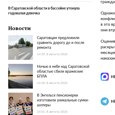
граждан
В Саратовской области в бассейне утонула
Однако
годовалая девочка
конфлик
в это 
Новости
они втр
Саратовцам предложили
Оценив
сравнить дорогу до и после
раскры
ремонта
месяце
14:39, 8 августа 2026
наказа
Ночью в небе над Саратовской
областью сбили вражеские
БПЛА
Н
14:20, 8 августа 2026
В Энгельсе пенсионерки
изготовили уникальные сумки-
Н
шоперы
14:01, 8 августа 2026