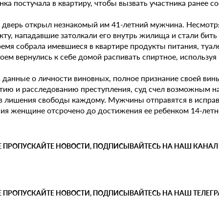
ка постучала в квартиру, чтобы вызвать участника ранее с
 дверь открыл незнакомый им 41-летний мужчина. Несмотря 
ту, нападавшие затолкали его внутрь жилища и стали бить 
время собрала имевшиеся в квартире продукты питания, туа
оем вернулись к себе домой распивать спиртное, используя
 данные о личности виновных, полное признание своей вины
тию и расследованию преступления, суд счел возможным на
в лишения свободы каждому. Мужчины отправятся в испра
ния женщине отсрочено до достижения ее ребенком 14-летне
Е ПРОПУСКАЙТЕ НОВОСТИ, ПОДПИСЫВАЙТЕСЬ НА НАШ КАНАЛ
Е ПРОПУСКАЙТЕ НОВОСТИ, ПОДПИСЫВАЙТЕСЬ НА НАШ ТЕЛЕГ