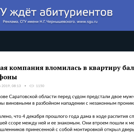
ая компания вломилась в квартиру бал
ефоны
а 2019, 08:13
1150
кове Саратовской области перед судом предстали двое мужч
ны виновными в разбойном нападении с незаконным проник
лено, что 4 декабря прошлого года дама в ходе распития с
шей ссоре между ней и ее знакомым. Они втроем пошли к ме
шленников принесенной с собой монтировкой открыл дверь