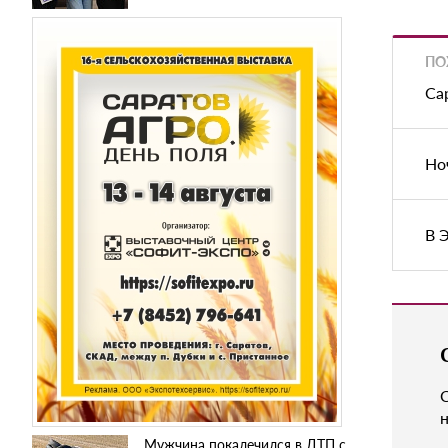
ПО
Са
Но
В 
н
Мужчина покалечился в ДТП с