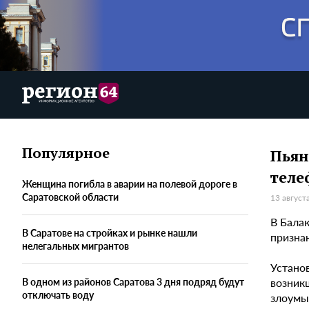
Популярное
Пьян
тел
Женщина погибла в аварии на полевой дороге в
Саратовской области
13 август
В Бала
В Саратове на стройках и рынке нашли
призна
нелегальных мигрантов
Установ
возник
В одном из районов Саратова 3 дня подряд будут
отключать воду
злоумы