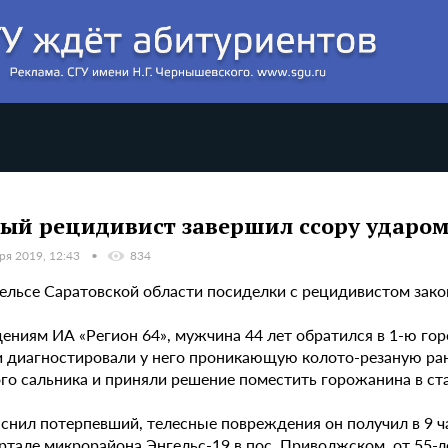
ый рецидивист завершил ссору ударом
ря 2019, 12:43
834
нгельсе Саратовской области посиделки с рецидивистом зак
ениям ИА «Регион 64», мужчина 44 лет обратился в 1-ю гор
 диагностировали у него проникающую колото-резаную ра
го сальника и приняли решение поместить горожанина в ст
яснил потерпевший, телесные повреждения он получил в 9 ч
ртале микрорайона Энгельс-19 в пос. Приволжском, от 55-л