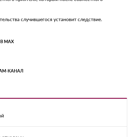
тельства случившегося установит следствие.
 В MAX
РАМ-КАНАЛ
ой