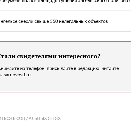
вое уменьшилась площадь тушения энгельсского полигона 
Энгельсе снесли свыше 350 нелегальных объектов
Стали свидетелями интересного?
Снимайте на телефон, присылайте в редакцию, читайте
а sarnovosti.ru
ТЬСЯ В СОЦИАЛЬНЫХ СЕТЯХ