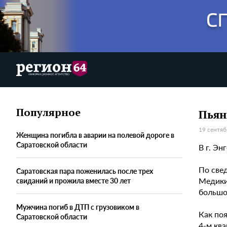
Популярное
Пьян
19 сентяб
Женщина погибла в аварии на полевой дороге в
Саратовской области
В г. Э
По свед
Саратовская пара поженилась после трех
Медики
свиданий и прожила вместе 30 лет
большо
Мужчина погиб в ДТП с грузовиком в
Как по
Саратовской области
4-м ква