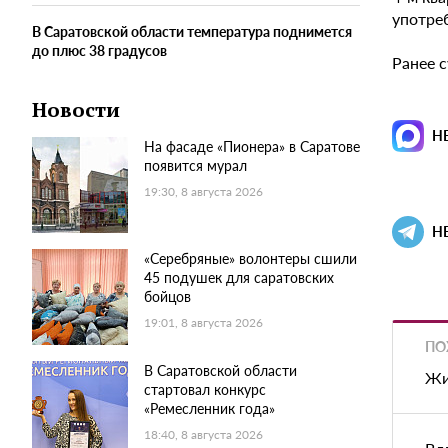
употреб
В Саратовской области температура поднимется
до плюс 38 градусов
Ранее 
Новости
Н
На фасаде «Пионера» в Саратове
появится мурал
19:30, 8 августа 2026
Н
«Серебряные» волонтеры сшили
45 подушек для саратовских
бойцов
19:01, 8 августа 2026
ПО
В Саратовской области
Жи
стартовал конкурс
«Ремесленник года»
18:40, 8 августа 2026