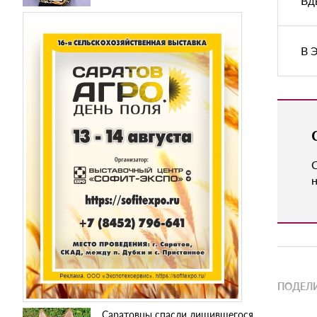
Вд
В 
н
ПОДЕЛИ
Саратовцы спасли лишившегося