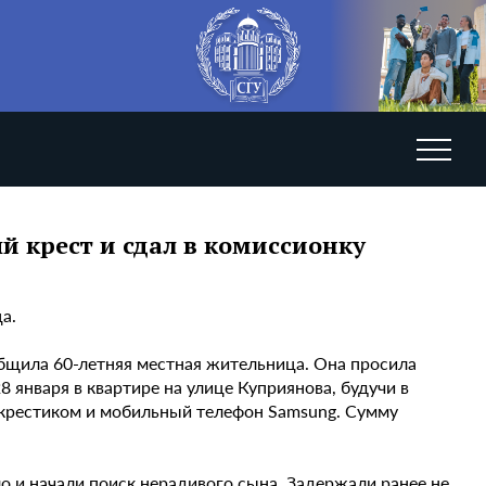
й крест и сдал в комиссионку
а.
общила 60-летняя местная жительница. Она просила
 января в квартире на улице Куприянова, будучи в
с крестиком и мобильный телефон Samsung. Сумму
 и начали поиск нерадивого сына. Задержали ранее не