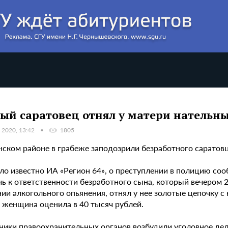
ый саратовец отнял у матери нательны
 2020, 13:42
1805
нском районе в грабеже заподозрили безработного саратовц
ало известно ИА «Регион 64», о преступлении в полицию со
ь к ответственности безработного сына, который вечером 28
нии алкогольного опьянения, отнял у нее золотые цепочку 
 женщина оценила в 40 тысяч рублей.
ники правоохранительных органов возбудили уголовное дело