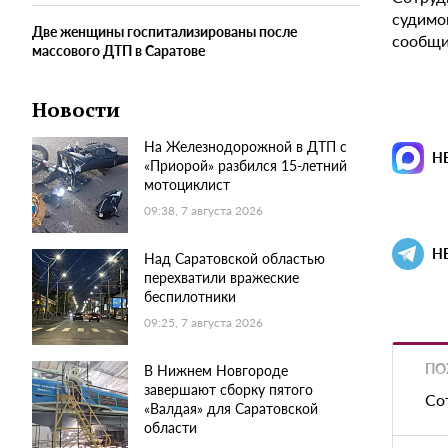
судимо
Две женщины госпитализированы после
сообщи
массового ДТП в Саратове
Новости
На Железнодорожной в ДТП с
Н
«Приорой» разбился 15-летний
мотоциклист
09:38, 7 августа 2026
Н
Над Саратовской областью
перехватили вражеские
беспилотники
09:25, 7 августа 2026
ПО
В Нижнем Новгороде
завершают сборку пятого
Со
«Валдая» для Саратовской
области