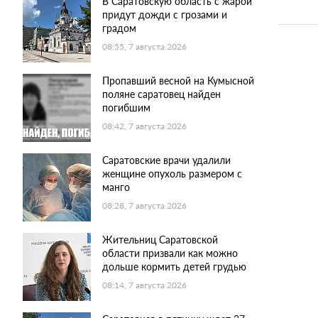
В Саратовскую область с жарой
придут дожди с грозами и
градом
08:55, 7 августа 2026
Пропавший весной на Кумысной
поляне саратовец найден
погибшим
08:42, 7 августа 2026
Саратовские врачи удалили
женщине опухоль размером с
манго
08:28, 7 августа 2026
Жительниц Саратовской
области призвали как можно
дольше кормить детей грудью
08:14, 7 августа 2026