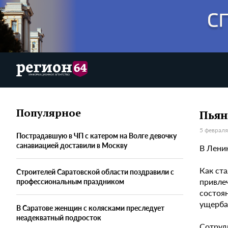
Популярное
Пьян
5 февраля
Пострадавшую в ЧП с катером на Волге девочку
санавиацией доставили в Москву
В Лени
Как ст
Строителей Саратовской области поздравили с
привлеч
профессиональным праздником
состоя
ущерба
В Саратове женщин с колясками преследует
неадекватный подросток
Сотруд