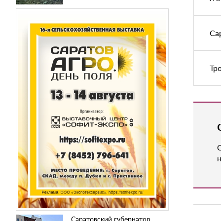
Са
Тр
н
Саратовский губернатор