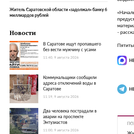
Житель Саратовской области «задолжал» банку 6
«Начал
миллиардов рублей
предус
материа
- расск
Новости
В Саратове ищут пропавшего
Пятитыс
без вести мужчину с усами
11:40, 9 августа 2026
Н
Коммунальщики сообщили
адреса отключений воды в
Саратове
Н
11:19, 9 августа 2026
Два человека пострадали в
аварии на проспекте
Энтузиастов
ПО
11:00, 9 августа 2026
Жи