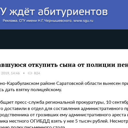
вшуюся откупить сына от полиции пе
 2019, 14:46
824
рно-Карабулакском районе Саратовской области вынесен пр
сь дать взятку полицейскому.
общает пресс-служба региональной прокуратуры, 10 сентяб
го доставили в отдел для составления административного п
 родственника от грозивших ему административного ареста 
ника местного ОГИБДД взять у нее 5 тысяч рублей. Несмотр
ную полку письменного стола.