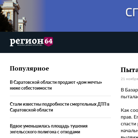
Популярное
Пыта
21 ноября
В Саратовской области продают «дом мечты»
ниже себестоимости
В База
пытала
Стали известны подробности смертельных ДТП в
Как со
Саратовской области
прав. Е
спасти
Вдвое уменьшилась площадь тушения
началь
энгельсского полигона с отходами
выдвиж