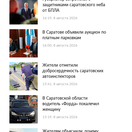
защитниками саратовского неба
от БПЛА
16:19, 8 августа 2026
В Саратове объявили аукцион по
платным парковкам
16:00, 8 августа 2026
Жители отметили
добросердечность саратовских
автоинспекторов
15:41, 8 августа 2026
В Саратовской области
водитель «Форда» покалечил
женщину
15:19, 8 августа 2026
Жителям объяснили, почему