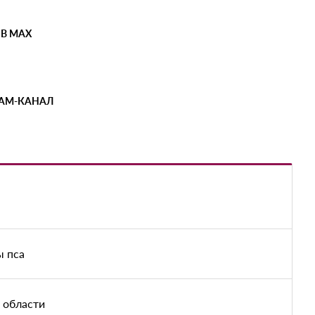
 В MAX
РАМ-КАНАЛ
ы пса
 области