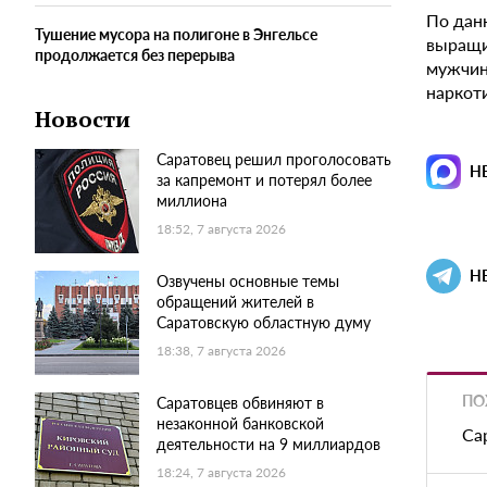
По дан
Тушение мусора на полигоне в Энгельсе
выращи
продолжается без перерыва
мужчин
наркот
Новости
Саратовец решил проголосовать
Н
за капремонт и потерял более
миллиона
18:52, 7 августа 2026
Н
Озвучены основные темы
обращений жителей в
Саратовскую областную думу
18:38, 7 августа 2026
ПО
Саратовцев обвиняют в
незаконной банковской
Са
деятельности на 9 миллиардов
18:24, 7 августа 2026