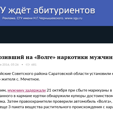
озивший на «Волге» наркотики мужчин
я 2016, 05:26
681
йские Советского района Саратовской области установили 
 жителя с. Мечетное.
ним,
мужчину задержали
21 октября при сбыте марихуаны в 
анного в кармане куртки обнаружили купюры достоинством 1
ка. Затем правоохранители проверили автомобиль «Волга», 
 еще 3 пакета вещества растительного происхождения с ха