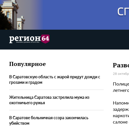
Популярное
Разв
28 октябр
В Саратовскую область с жарой придут дожди с
грозами и градом
Полице
летнего
Жительница Саратова застрелила мужа из
Напом
охотничьего ружья
задерж
наркоти
В Саратове больничная ссора закончилась
салоне
убийством