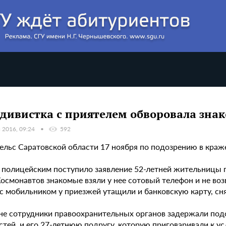
дивистка с приятелем обворовала зна
 2016, 09:24
592
нгельс Саратовской области 17 ноября по подозрению в кра
 полицейским поступило заявление 52-летней жительницы г.
осмонавтов знакомые взяли у нее сотовый телефон и не воз
с мобильником у приезжей утащили и банковскую карту, сня
не сотрудники правоохранительных органов задержали под
тей, и его 27-летнюю подругу, которую приговаривали к ус