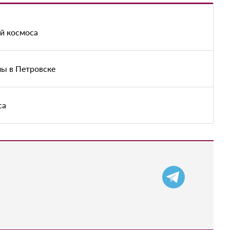
ей космоса
лы в Петровске
са