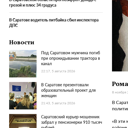
грозой и плюс 34 градуса
В Саратове водитель питбайка сбил инспектора
ДПС
Новости
Под Саратовом мужчина погиб
при опрокидывании трактора в
канал
22:17, 5 августа 2026
Рома
В Саратове презентовали
образовательный проект для
8 ноября 
женщин
В Сара
21:43, 5 августа 2026
политик
Саратовский курьер-мошенник
«В эти
забрал у пенсионерки 910 тысяч
районе
рублей