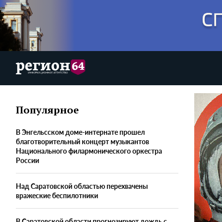
Популярное
В Энгельсском доме-интернате прошел
благотворительный концерт музыкантов
Национального филармонического оркестра
России
Над Саратовской областью перехвачены
вражеские беспилотники
В Саратовской области прогнозируют дождь с