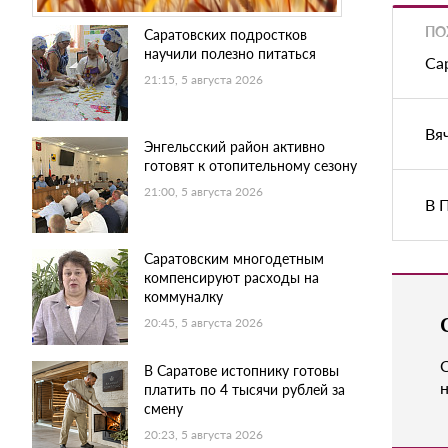
ПО
Саратовских подростков
научили полезно питаться
Са
21:15, 5 августа 2026
Вя
Энгельсский район активно
готовят к отопительному сезону
21:00, 5 августа 2026
В 
Саратовским многодетным
компенсируют расходы на
коммуналку
20:45, 5 августа 2026
В Саратове истопнику готовы
н
платить по 4 тысячи рублей за
смену
20:23, 5 августа 2026