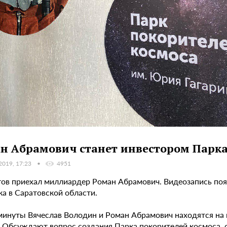
н Абрамович станет инвестором Парка
2019, 17:23
4951
тов приехал миллиардер Роман Абрамович. Видеозапись поя
а в Саратовской области.
 минуты Вячеслав Володин и Роман Абрамович находятся на
. Обсуждают вопрос создания Парка покорителей космоса, 