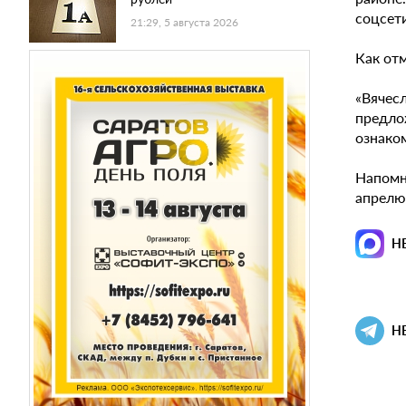
соцсети
21:29, 5 августа 2026
Как от
«Вячес
предло
ознаком
Напомни
апрелю
Н
Н