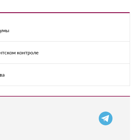
думы
нтском контроле
ва