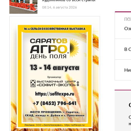
08:14, 6 августа 2026
ПО
Оз
В 
Ни
н