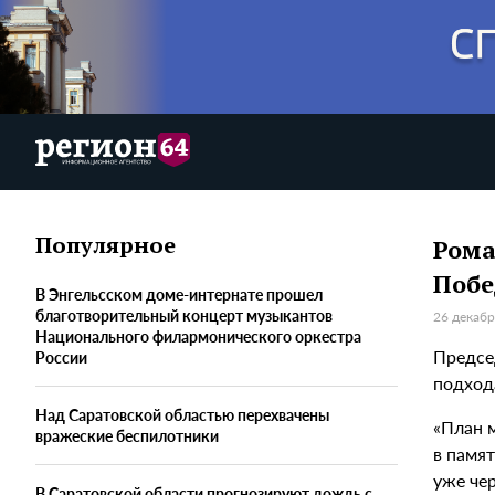
Популярное
Рома
Поб
В Энгельсском доме-интернате прошел
благотворительный концерт музыкантов
26 декабр
Национального филармонического оркестра
Предсе
России
подход
Над Саратовской областью перехвачены
«План 
вражеские беспилотники
в памя
уже чер
В Саратовской области прогнозируют дождь с