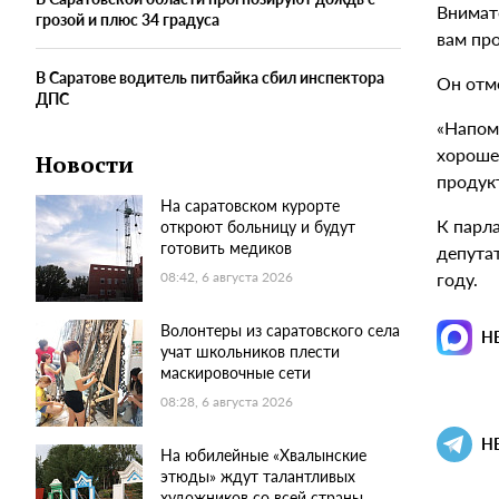
Внимат
грозой и плюс 34 градуса
вам про
В Саратове водитель питбайка сбил инспектора
Он отме
ДПС
«Напоми
хороше
Новости
продук
На саратовском курорте
К парл
откроют больницу и будут
готовить медиков
депута
году.
08:42, 6 августа 2026
Волонтеры из саратовского села
Н
учат школьников плести
маскировочные сети
08:28, 6 августа 2026
Н
На юбилейные «Хвалынские
этюды» ждут талантливых
художников со всей страны