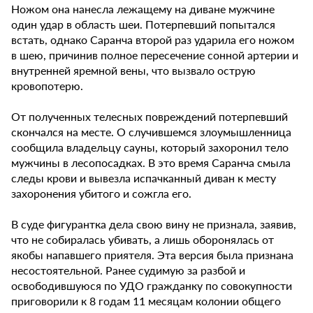
Ножом она нанесла лежащему на диване мужчине
один удар в область шеи. Потерпевший попытался
встать, однако Саранча второй раз ударила его ножом
в шею, причинив полное пересечение сонной артерии и
внутренней яремной вены, что вызвало острую
кровопотерю.
От полученных телесных повреждений потерпевший
скончался на месте. О случившемся злоумышленница
сообщила владельцу сауны, который захоронил тело
мужчины в лесопосадках. В это время Саранча смыла
следы крови и вывезла испачканный диван к месту
захоронения убитого и сожгла его.
В суде фигурантка дела свою вину не признала, заявив,
что не собиралась убивать, а лишь оборонялась от
якобы напавшего приятеля. Эта версия была признана
несостоятельной. Ранее судимую за разбой и
освободившуюся по УДО гражданку по совокупности
приговорили к 8 годам 11 месяцам колонии общего