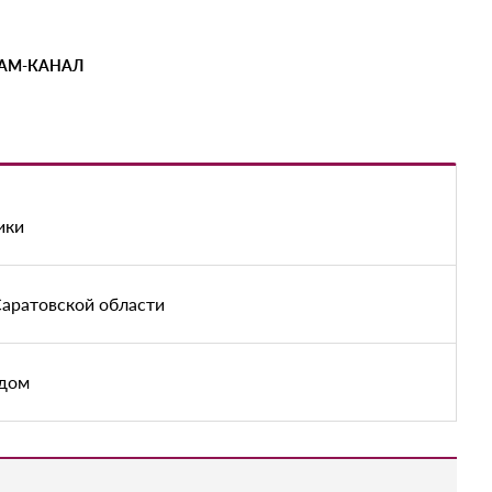
РАМ-КАНАЛ
ики
Саратовской области
адом