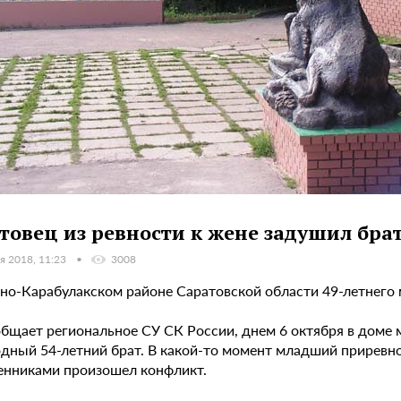
товец из ревности к жене задушил брата
я 2018, 11:23
3008
рно-Карабулакском районе Саратовской области 49-летнего 
общает региональное СУ СК России, днем 6 октября в доме 
дный 54-летний брат. В какой-то момент младший приревно
енниками произошел конфликт.