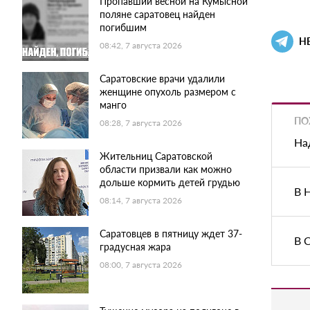
Пропавший весной на Кумысной
поляне саратовец найден
погибшим
Н
08:42, 7 августа 2026
Саратовские врачи удалили
женщине опухоль размером с
манго
ПО
08:28, 7 августа 2026
На
Жительниц Саратовской
области призвали как можно
дольше кормить детей грудью
В 
08:14, 7 августа 2026
Саратовцев в пятницу ждет 37-
В 
градусная жара
08:00, 7 августа 2026