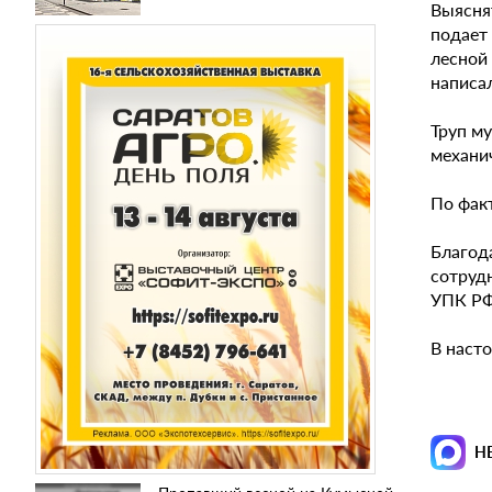
Выяснят
подает
лесной 
написал
Труп м
механич
По фак
Благод
сотруд
УПК РФ
В наст
Н