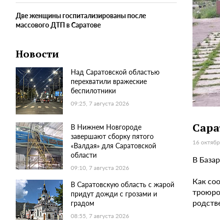
Две женщины госпитализированы после
массового ДТП в Саратове
Новости
Над Саратовской областью
перехватили вражеские
беспилотники
09:25, 7 августа 2026
Сара
В Нижнем Новгороде
завершают сборку пятого
16 октябр
«Валдая» для Саратовской
области
В База
09:10, 7 августа 2026
Как со
В Саратовскую область с жарой
троюро
придут дожди с грозами и
родств
градом
08:55, 7 августа 2026