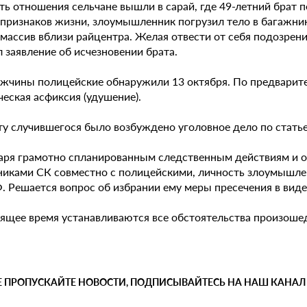
ь отношения сельчане вышли в сарай, где 49-летний брат п
 признаков жизни, злоумышленник погрузил тело в багажни
массив вблизи райцентра. Желая отвести от себя подозрени
 заявление об исчезновении брата.
ужчины полицейские обнаружили 13 октября. По предварите
еская асфиксия (удушение).
ту случившегося было возбуждено уголовное дело по статье
аря грамотно спланированным следственным действиям и 
никами СК совместно с полицейскими, личность злоумышлен
. Решается вопрос об избрании ему меры пресечения в виде
оящее время устанавливаются все обстоятельства произоше
Е ПРОПУСКАЙТЕ НОВОСТИ, ПОДПИСЫВАЙТЕСЬ НА НАШ КАНАЛ