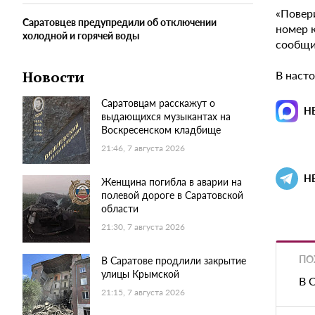
«Повери
Саратовцев предупредили об отключении
номер к
холодной и горячей воды
сообщил
В наст
Новости
Саратовцам расскажут о
Н
выдающихся музыкантах на
Воскресенском кладбище
21:46, 7 августа 2026
Н
Женщина погибла в аварии на
полевой дороге в Саратовской
области
21:30, 7 августа 2026
ПО
В Саратове продлили закрытие
улицы Крымской
В 
21:15, 7 августа 2026