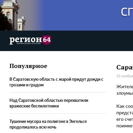
Популярное
Сара
25 ноября
В Саратовскую область с жарой придут дожди с
грозами и градом
Житель
злоумы
Над Саратовской областью перехватили
Как со
вражеские беспилотники
предст
его сч
Тушение мусора на полигоне в Энгельсе
поимке 
продолжалось всю ночь