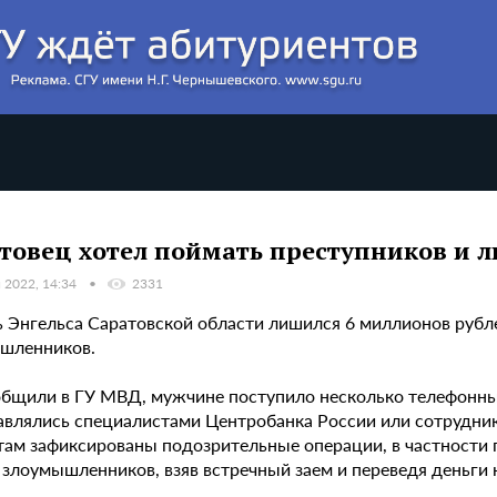
товец хотел поймать преступников и 
 2022, 14:34
2331
 Энгельса Саратовской области лишился 6 миллионов рубле
шленников.
общили в ГУ МВД, мужчине поступило несколько телефонны
авлялись специалистами Центробанка России или сотрудник
етам зафиксированы подозрительные операции, в частности
злоумышленников, взяв встречный заем и переведя деньги н