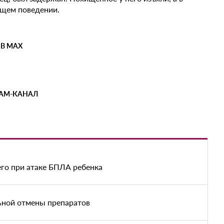
ащем поведении.
 В MAX
РАМ-КАНАЛ
его при атаке БПЛА ребенка
льной отмены препаратов