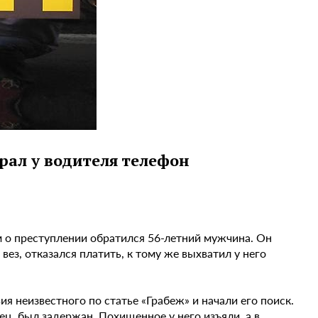
брал у водителя телефон
м о преступлении обратился 56-летний мужчина. Он
 вез, отказался платить, к тому же выхватил у него
 неизвестного по статье «Грабеж» и начали его поиск.
ц, был задержан. Похищенное у него изъяли, а в