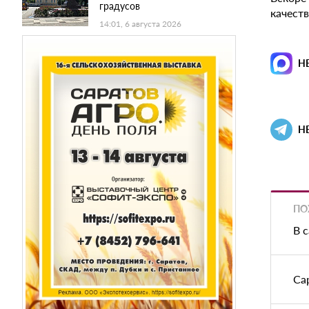
градусов
качест
14:01, 6 августа 2026
Н
Н
ПО
В 
Са