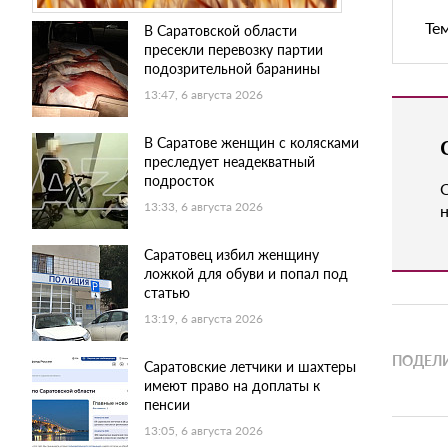
Те
В Саратовской области
пресекли перевозку партии
подозрительной баранины
13:47, 6 августа 2026
В Саратове женщин с колясками
преследует неадекватный
подросток
13:33, 6 августа 2026
н
Саратовец избил женщину
ложкой для обуви и попал под
статью
13:19, 6 августа 2026
ПОДЕЛИ
Саратовские летчики и шахтеры
имеют право на доплаты к
пенсии
13:05, 6 августа 2026