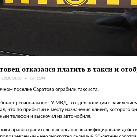
товец отказался платить в такси и ото
а 2019, 14:50
1194
ечном поселке Саратова ограбили таксиста.
общает региональное ГУ МВД, в отдел полиции с заявление
ал, что по прибытии к месту назначения клиент, которого он
ный телефон и выскочил из автомобиля.
ники правоохранительных органов квалифицировали действия
 подозреваемый - неоднократно судимый 30-летний саратове