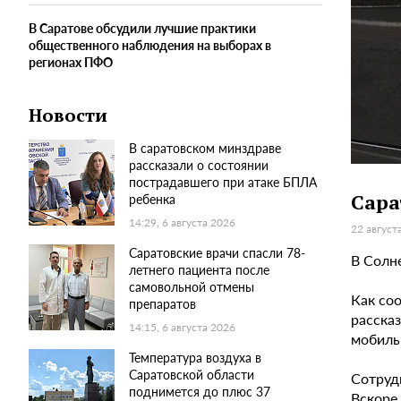
В Саратове обсудили лучшие практики
общественного наблюдения на выборах в
регионах ПФО
Новости
В саратовском минздраве
рассказали о состоянии
пострадавшего при атаке БПЛА
Сара
ребенка
14:29, 6 августа 2026
22 август
Саратовские врачи спасли 78-
В Солн
летнего пациента после
самовольной отмены
Как со
препаратов
рассказ
14:15, 6 августа 2026
мобиль
Температура воздуха в
Саратовской области
Сотруд
поднимется до плюс 37
Вскоре