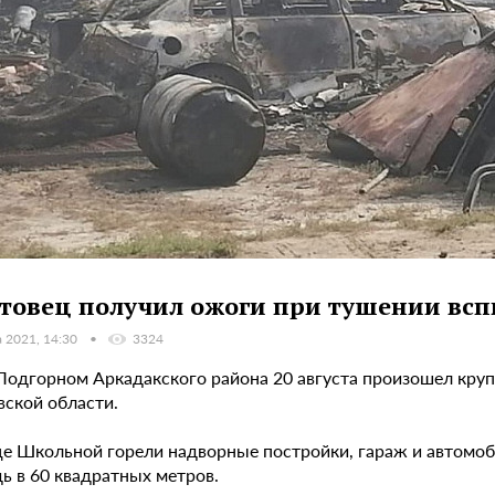
товец получил ожоги при тушении вс
а 2021, 14:30
3324
 Подгорном Аркадакского района 20 августа произошел кру
вской области.
це Школьной горели надворные постройки, гараж и автомоб
ь в 60 квадратных метров.