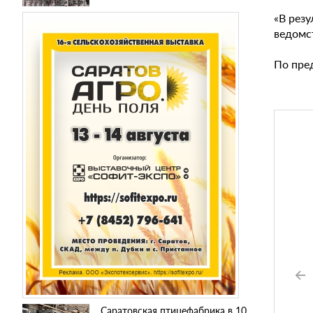
«В резу
ведомс
По пре
Саратовская птицефабрика в 10