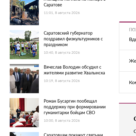
Саратове
11:01, 8 августа 2026
ПО
Саратовский губернатор
поздравил физкультурников с
Вд
праздником
10:40, 8 августа 2026
Же
Вячеслав Володин обсудил с
жителями развитие Хвалынска
10:19, 8 августа 2026
Ко
Роман Бусаргин пообещал
поддержку при формировании
гуманитарки бойцам СВО
10:00, 8 августа 2026
Саратовцам покажут святыни