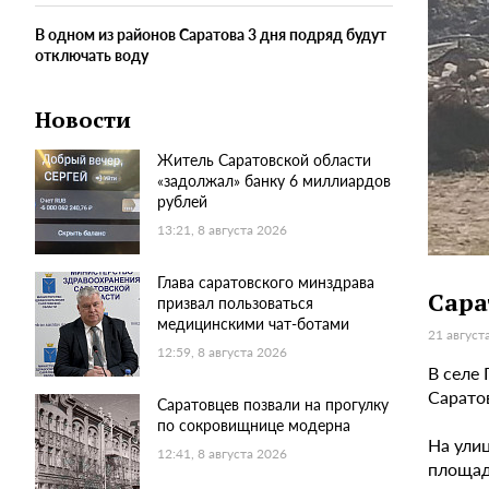
В одном из районов Саратова 3 дня подряд будут
отключать воду
Новости
Житель Саратовской области
«задолжал» банку 6 миллиардов
рублей
13:21, 8 августа 2026
Глава саратовского минздрава
Сара
призвал пользоваться
медицинскими чат-ботами
21 август
12:59, 8 августа 2026
В селе
Сарато
Саратовцев позвали на прогулку
по сокровищнице модерна
На ули
12:41, 8 августа 2026
площад