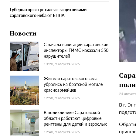
Губернатор встретился с защитниками
саратовского неба от БПЛА
Новости
С начала навигации саратовские
инспекторы ГИМС наказали 550
нарушителей
13:20, 9 августа 2026
Сара
Жители саратовского села
пол
убрались на братской могиле
красноармейцев
24 август
12:58, 9 августа 2026
В г. Э
подгот
В поликлинике Саратовской
области работают цифровые
Обрати
рентгены для детей и взрослых
пришло
12:40, 9 августа 2026