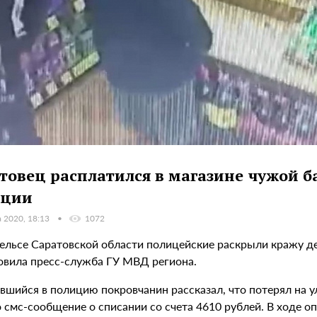
товец расплатился в магазине чужой б
иции
а 2020, 18:13
1072
нгельсе Саратовской области полицейские раскрыли кражу д
овила пресс-служба ГУ МВД региона.
вшийся в полицию покровчанин рассказал, что потерял на у
 смс-сообщение о списании со счета 4610 рублей. В ходе 