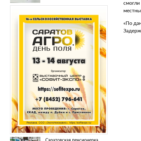
смогли
местный
«По да
Задержа
Саратовская пенсионерка