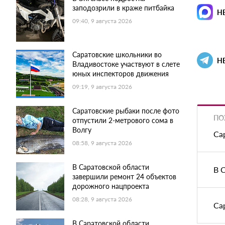
заподозрили в краже питбайка
Н
09:40, 9 августа 2026
Саратовские школьники во
Н
Владивостоке участвуют в слете
юных инспекторов движения
09:19, 9 августа 2026
Саратовские рыбаки после фото
ПО
отпустили 2-метрового сома в
Волгу
Са
08:58, 9 августа 2026
В Саратовской области
В 
завершили ремонт 24 объектов
дорожного нацпроекта
08:28, 9 августа 2026
Са
В Саратовской области