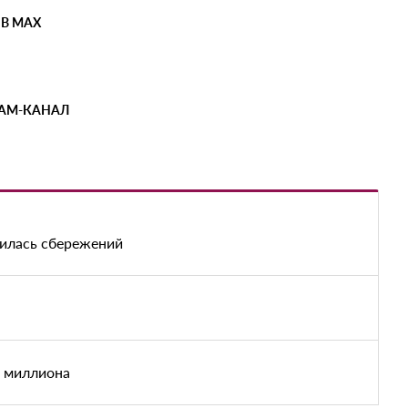
 В MAX
РАМ-КАНАЛ
шилась сбережений
е миллиона