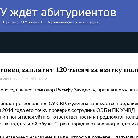
товец заплатит 120 тысяч за взятку по
я 2014, 17:43
1822
тове суд вынес приговор Васифу Захидову, признанному вин
общает региональное СУ СКР, мужчина занимается продажей
я 2014 года его точку проверил сотрудник ОЭБ и ПК УМВД
нин попытался уйти от ответственности и предложил полиц
ства поддельной обуви. Страж порядка от «вознаграждения»
у назначено наказание в виде штрафа в размере 120 тысяч 