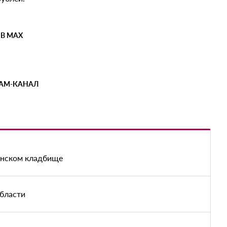
 В MAX
РАМ-КАНАЛ
енском кладбище
области