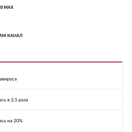
 В MAX
РАМ-КАНАЛ
авируса
ь в 2,5 раза
ась на 20%