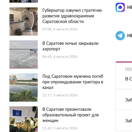
Н
Губернатор озвучил стратегию
развития здравоохранения
Саратовской области
07:00, 6 августа 2026
Н
В Саратове ночью закрывали
аэропорт
06:45, 6 августа 2026
ПО
Под Саратовом мужчина погиб
В 
при опрокидывании трактора в
канал
22:17, 5 августа 2026
За
В Саратове презентовали
образовательный проект для
За
женщин
21:43, 5 августа 2026