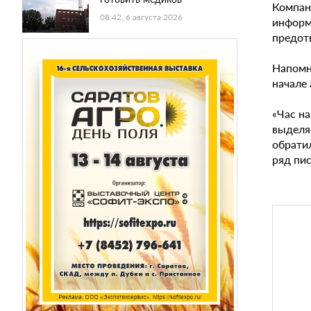
Компан
08:42, 6 августа 2026
информ
предот
Напомн
начале
«Час на
выделя
обрати
ряд пис