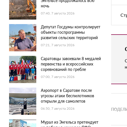
Энгельсе продолжалось всю
ночь
07:40, 7 августа 2026
Ст
Депутат Госдумы контролирует
объекты госпрограммы
развития сельских территорий
07:21, 7 августа 2026
Саратовцы завоевали 8 медалей
первенства и всероссийских
н
соревнований по гребле
07:00, 7 августа 2026
Аэропорт в Саратове после
угрозы атаки беспилотников
открыли для самолетов
06:50, 7 августа 2026
ПОДЕЛИ
Мурал из Энгельса претендует