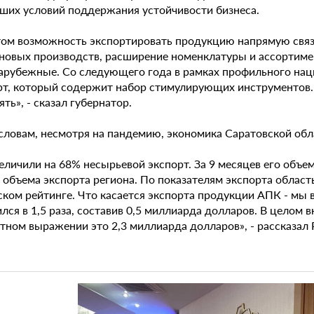
ших условий поддержания устойчивости бизнеса.
том возможность экспортировать продукцию напрямую связ
 новых производств, расширение номенклатуры и ассортиме
зарубежные. Со следующего года в рамках профильного на
рт, который содержит набор стимулирующих инструментов.
ть», - сказал губернатор.
 словам, несмотря на пандемию, экономика Саратовской обл
еличили на 68% несырьевой экспорт. За 9 месяцев его объе
объема экспорта региона. По показателям экспорта область
ском рейтинге. Что касается экспорта продукции АПК - мы
лся в 1,5 раза, составив 0,5 миллиарда долларов. В целом 
тном выражении это 2,3 миллиарда долларов», - рассказал 