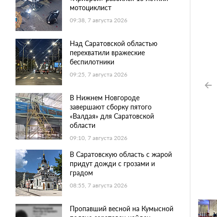
мотоциклист
09:38, 7 августа 2026
Над Саратовской областью
перехватили вражеские
беспилотники
09:25, 7 августа 2026
В Нижнем Новгороде
завершают сборку пятого
«Валдая» для Саратовской
области
09:10, 7 августа 2026
В Саратовскую область с жарой
придут дожди с грозами и
градом
08:55, 7 августа 2026
Пропавший весной на Кумысной