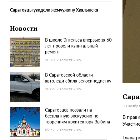
Саратовцы увидели жемчужину Хвалынска
Новости
В школе Энгельса впервые за 60
лет провели капитальный
ремонт
10:20, 7 августа 2026
В Саратовской области
автоледи сбила велосипедистку
10:06, 7 августа 2026
Сара
30 ноября
Саратовцев позвали на
бесплатную экскурсию по
В прав
творениям архитектора Зыбина
Участие
09:52, 7 августа 2026
Глава р