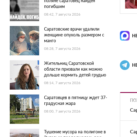
поляне саратовец найден
погибшим
08:42, 7 августа 2026
Саратовские врачи удалили
женщине опухоль размером с
Н
манго
08:28, 7 августа 2026
Жительниц Саратовской
Н
области призвали как можно
дольше кормить детей грудью
08:14, 7 августа 2026
Саратовцев в пятницу ждет 37-
ПО
градусная жара
Са
08:00, 7 августа 2026
Са
Тушение мусора на полигоне в