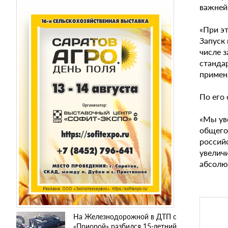
важней
«При э
Запуск
числе 
станда
применя
По его
«Мы ув
общего 
россий
увеличи
абсолю
На Железнодорожной в ДТП с
«Приорой» разбился 15-летний