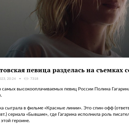
товская певица разделась на съемках 
023, 20:24
7318
з самых высокооплачиваемых певиц России Полина Гагарина,
.
ка сыграла в фильме «Красные линии». Это спин-офф (ответ
вт.) сериала «Бывшие», где Гагарина исполнила роль писат
этой героине.