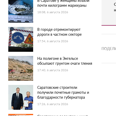
В Саратове у женщины изъяли
почти килограмм марихуаны
н
18:08, 6 августа 2026
В городе отремонтируют
дороги в частном секторе
17:54, 6 августа 2026
ПОДЕЛИ
На полигоне в Энгельсе
обсыпают грунтом очаги тления
17:40, 6 августа 2026
Саратовские строители
получили почетные грамоты и
благодарности губернатора
17:26, 6 августа 2026