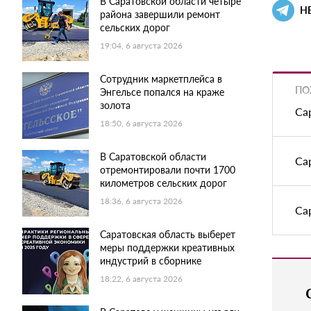
В Саратовской области четыре
Н
района завершили ремонт
сельских дорог
19:04, 6 августа 2026
Сотрудник маркетплейса в
ПО
Энгельсе попался на краже
золота
Са
18:50, 6 августа 2026
В Саратовской области
Са
отремонтировали почти 1700
километров сельских дорог
18:36, 6 августа 2026
Са
Саратовская область выберет
меры поддержки креативных
индустрий в сборнике
18:22, 6 августа 2026