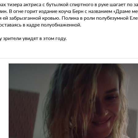
ах тизера актриса с бутылкой спиртного в руке шагает по з
мин. В огне горит издание коуча Берн с названием «Драме ме
 ей забрызганной кровью. Полина в роли полубезумной Елен
оставаясь в кадре полуобнаженной.
 зрители увидят в этом году.