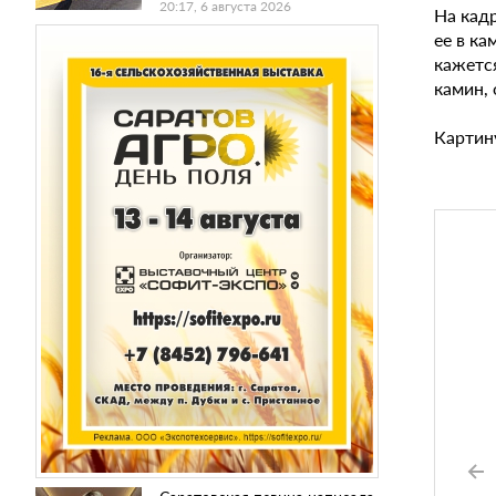
20:17, 6 августа 2026
На кадр
ее в ка
кажется
камин, 
Картину