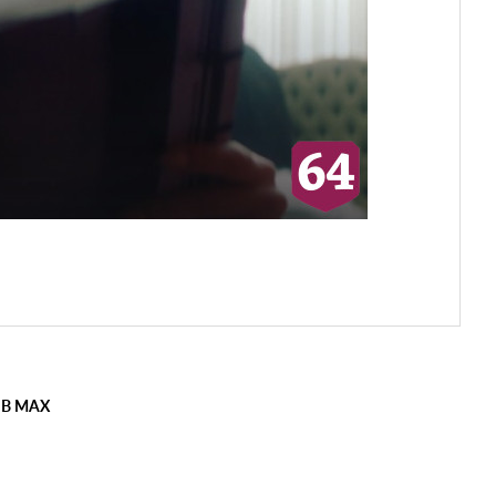
 В MAX