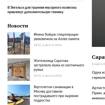
В Энгельсе для тушения мусорного полигона
привлекут дополнительную технику
Новости
Имена бойцов спецоперации
увековечили на Аллее памяти
20:52, 6 августа 2026
Сара
Жительница Саратова
8 марта 2
застрелила мужа из охотничьего
ружья
Одна и
20:35, 6 августа 2026
сериале
Вертолетом санавиации в
Артист
Москву доставили
Прим. а
пострадавшего при нырянии
именно 
подростка