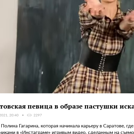
товская певица в образе пастушки иск
2021, 20:40
2297
Полина Гагарина, которая начинала карьеру в Саратове, гд
чиками в «Инстаграме» игривым видео, сделанным на съем