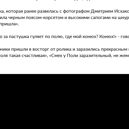
ка, которая ранее развелась с фотографом Дмитрием Исхако
ила черным поясом-корсетом и высокими сапогами на шнуро
 пришла».
о за пастушка гуляет по полю, где мой конюх? Конюх!» - гов
ники пришли в восторг от ролика и заразились прекрасным 
оля такая счастливая», «Смех у Поли заразительный, не же