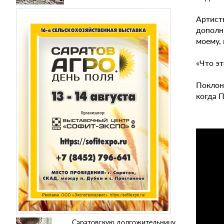
Артист
дополн
моему,
«Что эт
Поклон
когда П
Саратовскую долгожительницу