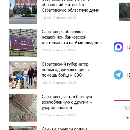
обращений жителей в
Саратовскую областную думу
18:38, 7 августа 2026
Саратовцев обвиняют в
незаконной банковской
деятельности на 9 миллиардов
Н
18:24, 7 августа 2026
Саратовский губернатор
поблагодарил женщин за
Н
помощь бойцам СВО
18:10, 7 августа 2026
Саратовец застал бывшую
возлюбленную с другим и
ударил лопатой
ПО
17:56, 7 августа 2026
По
Семьям вручили ордена