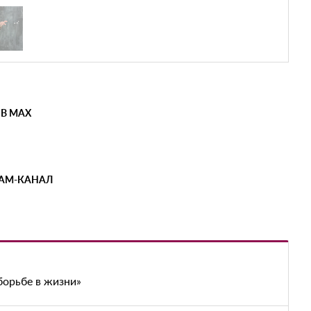
 В MAX
РАМ-КАНАЛ
борьбе в жизни»