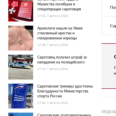
Мужества погибших в
По
спецоперации саратовцев
17:42, 7 августа 2026
Са
Археологи нашли на Увеке
стеклянный крестик и
глазурованные изразцы
17:28, 7 августа 2026
Саратовец получил штраф за
нападение на полицейского
17:14, 7 августа 2026
н
Саратовские тренеры удостоены
благодарности Министерства
спорта России
17:00, 7 августа 2026
ПОДЕЛИ
Саратовскую долгожительницу