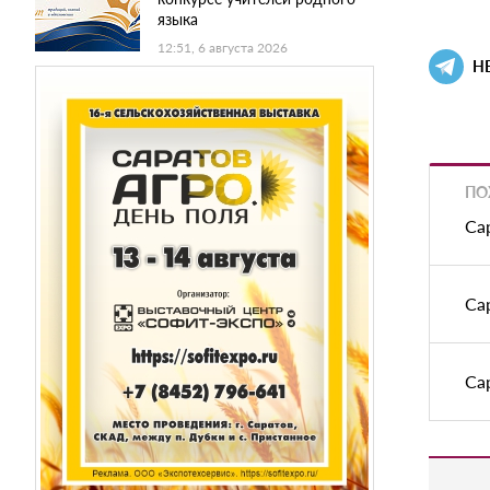
языка
12:51, 6 августа 2026
Н
ПО
Са
Са
Са