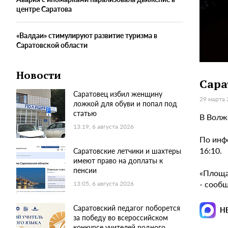
центре Саратова
«Валдаи» стимулируют развитие туризма в
Саратовской области
Новости
Сара
Саратовец избил женщину
29 марта 
ложкой для обуви и попал под
статью
В Волж
13:19, 6 августа 2026
По инф
16:10.
Саратовские летчики и шахтеры
имеют право на доплаты к
пенсии
«Площа
- сообщ
13:05, 6 августа 2026
Саратовский педагог поборется
Н
за победу во всероссийском
конкурсе учителей родного