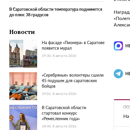
В Саратовской области температура поднимется
Наград
до плюс 38 градусов
«Полете
Алекса
Новости
На фасаде «Пионера» в Саратове
Н
появится мурал
19:30, 8 августа 2026
Н
«Серебряные» волонтеры сшили
45 подушек для саратовских
бойцов
19:01, 8 августа 2026
ПО
В Саратовской области
стартовал конкурс
На
«Ремесленник года»
18:40, 8 августа 2026