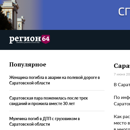
Популярное
Сара
7 июня 20
Женщина погибла в аварии на полевой дороге в
Саратовской области
В Сара
По инф
Саратовская пара поженилась после трех
Саратов
свиданий и прожила вместе 30 лет
Как ра
Мужчина погиб в ДТП с грузовиком в
место 
Саратовской области
в много