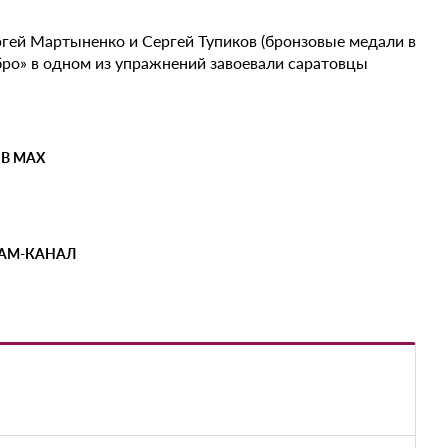
ргей Мартыненко и Сергей Тупиков (бронзовые медали в
ебро» в одном из упражнений завоевали саратовцы
 В MAX
РАМ-КАНАЛ