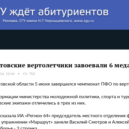
товские вертолетчики завоевали 6 ме
16, 13:44
702
товской области 5 июня завершился чемпионат ПФО по верто
ормации министерства молодежной политики, спорта и туриз
ские экипажи отличились в трех из них.
ссказала ИА «Регион 64» председатель местного отделения 
в упражнении «Маршрут» заняли Василий Смотров и Алексей
борье - 2 строчка.