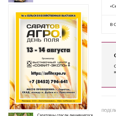
«С
В 
н
ПОДЕЛИ
Саратовцы спасли лишившегося