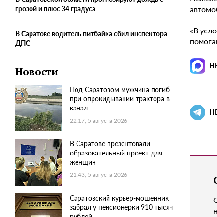
автомо
грозой и плюс 34 градуса
«В усл
В Саратове водитель питбайка сбил инспектора
помогаю
ДПС
Н
Новости
Под Саратовом мужчина погиб
при опрокидывании трактора в
канал
Н
22:17, 5 августа 2026
В Саратове презентовали
образовательный проект для
женщин
21:43, 5 августа 2026
Саратовский курьер-мошенник
забрал у пенсионерки 910 тысяч
н
рублей