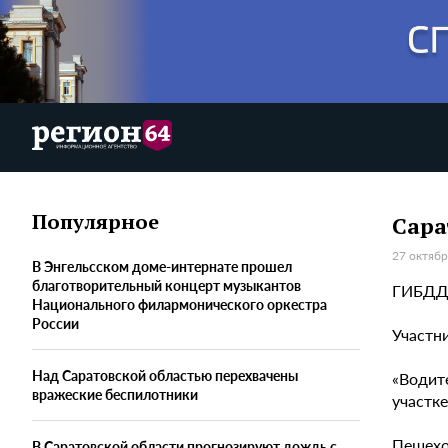
Популярное
Сара
27 октябр
В Энгельсском доме-интернате прошел
благотворительный концерт музыкантов
ГИБДД 
Национального филармонического оркестра
России
Участн
Над Саратовской областью перехвачены
«Водит
вражеские беспилотники
участк
Пешехо
В Саратовской области прогнозируют дождь с