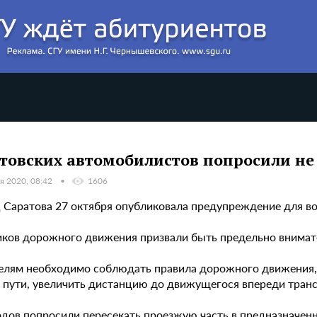
товских автомобилистов попросили не 
я 2020, 08:42
1606
Саратова 27 октября опубликовала предупреждение для вод
иков дорожного движения призвали быть предельно внимат
елям необходимо соблюдать правила дорожного движения, 
е пути, увеличить дистанцию до движущегося впереди транс
дов попросили пересекать проезжую часть в предназначенны