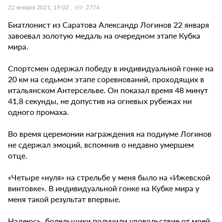
22 января 2021, 19:02
2774
Биатлонист из Саратова Александр Логинов 22 января
завоевал золотую медаль на очередном этапе Кубка
мира.
Спортсмен одержал победу в индивидуальной гонке на
20 км на седьмом этапе соревнований, проходящих в
итальянском Антерсельве. Он показал время 48 минут
41,8 секунды, не допустив на огневых рубежах ни
одного промаха.
Во время церемонии награждения на подиуме Логинов
не сдержал эмоций, вспомнив о недавно умершем
отце.
«Четыре «нуля» на стрельбе у меня было на «Ижевской
винтовке». В индивидуальной гонке на Кубке мира у
меня такой результат впервые.
Надеюсь, болельщики получили удовольствие от моей