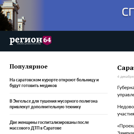
Популярное
Сара
4 декабря
На саратовском курорте откроют больницу и
будут готовить медиков
Губерн
управле
В Энгельсе для тушения мусорного полигона
Недово
привлекут дополнительную технику
участи
Две женщины госпитализированы после
«Проеха
массового ДТП в Саратове
Замеча