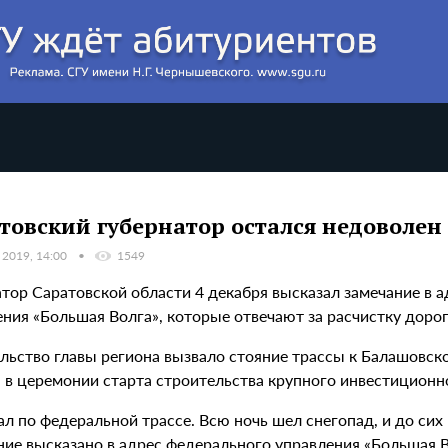
товский губернатор остался недоволен 
 2019, 14:00
1549
атор Саратовской области 4 декабря высказал замечание в 
ния «Большая Волга», которые отвечают за расчистку дорог 
льство главы региона вызвало стояние трассы к Балашовско
я в церемонии старта строительства крупного инвестиционн
л по федеральной трассе. Всю ночь шел снегопад, и до сих 
ние высказано в адрес федерального управления «Большая В