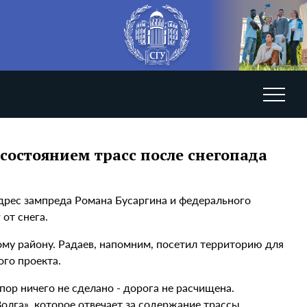
состоянием трасс после снегопада
адрес зампреда Романа Бусаргина и федерального
от снега.
му району. Радаев, напомним, посетил территорию для
ого проекта.
пор ничего не сделано - дорога не расчищена.
олга», которое отвечает за содержание трассы,