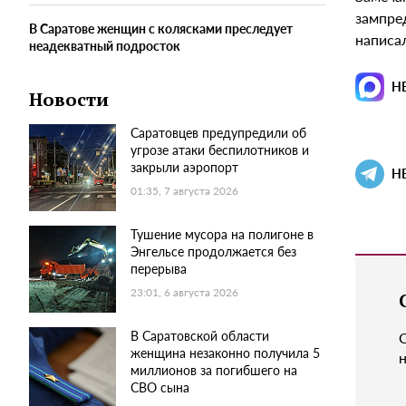
зампре
В Саратове женщин с колясками преследует
написал
неадекватный подросток
Н
Новости
Саратовцев предупредили об
угрозе атаки беспилотников и
закрыли аэропорт
Н
01:35, 7 августа 2026
Тушение мусора на полигоне в
Энгельсе продолжается без
перерыва
23:01, 6 августа 2026
В Саратовской области
женщина незаконно получила 5
н
миллионов за погибшего на
СВО сына