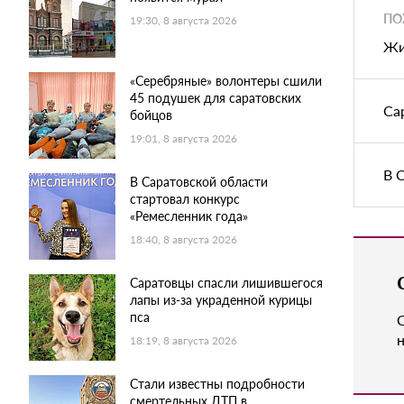
ПО
19:30, 8 августа 2026
Жи
«Серебряные» волонтеры сшили
45 подушек для саратовских
Са
бойцов
19:01, 8 августа 2026
В 
В Саратовской области
стартовал конкурс
«Ремесленник года»
18:40, 8 августа 2026
Саратовцы спасли лишившегося
лапы из-за украденной курицы
пса
н
18:19, 8 августа 2026
Стали известны подробности
смертельных ДТП в