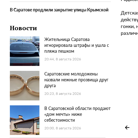
В Саратове продлили закрытие улицы Крымской
Детска
действ
гонки, 
Новости
различ
Жительница Саратова
игнорировала штрафы и ушла с
пляжа пешком
20:44, 8 августа 2026
Саратовские молодожены
назвали нежные прозвища друг
друга
20:23, 8 августа 2026
В Саратовской области продают
«дом мечты» ниже
себестоимости
20:00, 8 августа 2026