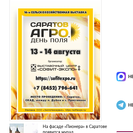
Н
Н
На фасаде «Пионера» в Саратове
появится мурал