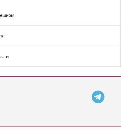
пешком
га
ости