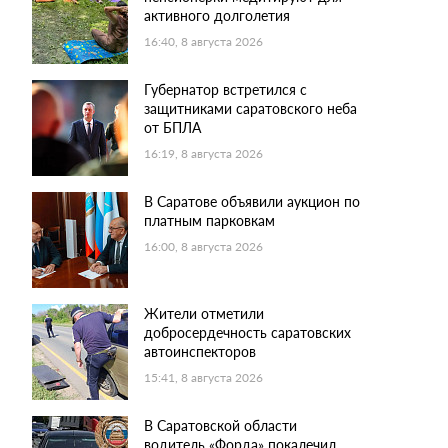
активного долголетия
16:40, 8 августа 2026
Губернатор встретился с
защитниками саратовского неба
от БПЛА
16:19, 8 августа 2026
В Саратове объявили аукцион по
платным парковкам
16:00, 8 августа 2026
Жители отметили
добросердечность саратовских
автоинспекторов
15:41, 8 августа 2026
В Саратовской области
водитель «Форда» покалечил