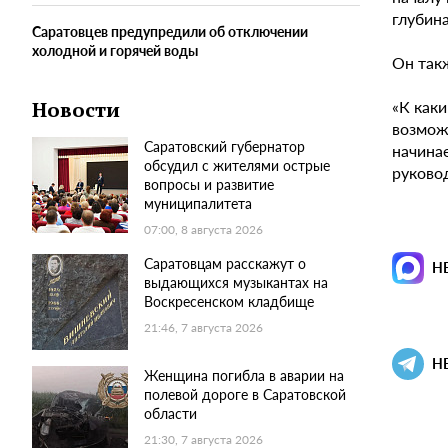
глубин
Саратовцев предупредили об отключении
холодной и горячей воды
Он такж
«К как
Новости
возмож
Саратовский губернатор
начина
обсудил с жителями острые
руково
вопросы и развитие
муниципалитета
07:00, 8 августа 2026
Саратовцам расскажут о
Н
выдающихся музыкантах на
Воскресенском кладбище
21:46, 7 августа 2026
Н
Женщина погибла в аварии на
полевой дороге в Саратовской
области
21:30, 7 августа 2026