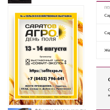
ПО
Са
Са
Же
н