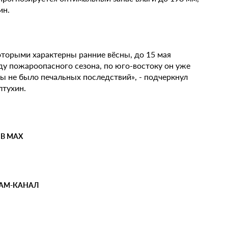
ин.
оторыми характерны ранние вёсны, до 15 мая
у пожароопасного сезона, по юго-востоку он уже
ы не было печальных последствий», - подчеркнул
лтухин.
 В MAX
РАМ-КАНАЛ