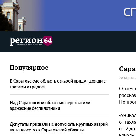
Популярное
Сара
28 марта 
В Саратовскую область с жарой придут дожди с
грозами и градом
О том,
расска
По прог
Над Саратовской областью перехватили
вражеские беспилотники
«Уникал
оттаял
Депутаты призвали не допускать крупных аварий
от 2 до
на теплосетях в Саратовской области
началу 