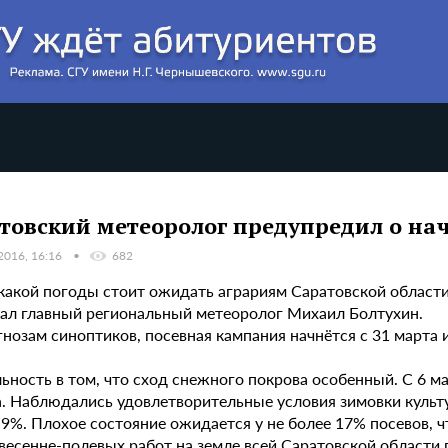
товский метеоролог предупредил о на
2016, 16:16
682
 какой погоды стоит ожидать аграриям Саратовской области
зал главный региональный метеоролог Михаил Болтухин.
нозам синоптиков, посевная кампания начнётся с 31 марта 
ьность в том, что сход снежного покрова особенный. С 6 ма
а. Наблюдались удовлетворительные условия зимовки культу
 9%. Плохое состояние ожидается у не более 17% посевов, 
весенне-полевых работ на земле всей Саратовской области 