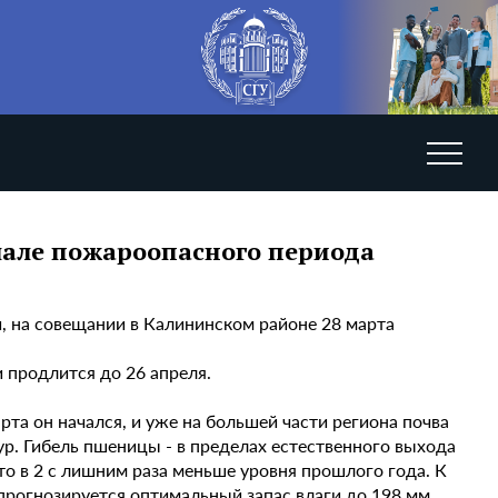
чале пожароопасного периода
, на совещании в Калининском районе 28 марта
и продлится до 26 апреля.
рта он начался, и уже на большей части региона почва
р. Гибель пшеницы - в пределах естественного выхода
что в 2 с лишним раза меньше уровня прошлого года. К
прогнозируется оптимальный запас влаги до 198 мм,