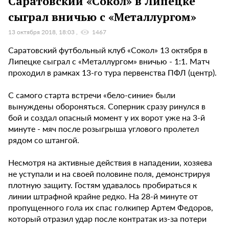
Саратовский «Сокол» в Липецке
сыграл вничью с «Металлургом»
13 октября 2018, 18:03
1467
Саратовский футбольный клуб «Сокол» 13 октября в
Липецке сыграл с «Металлургом» вничью - 1:1. Матч
проходил в рамках 13-го тура первенства ПФЛ (центр).
С самого старта встречи «бело-синие» были
вынуждены обороняться. Соперник сразу ринулся в
бой и создал опасный момент у их ворот уже на 3-й
минуте - мяч после розыгрыша углового пролетел
рядом со штангой.
Несмотря на активные действия в нападении, хозяева
не уступали и на своей половине поля, демонстрируя
плотную защиту. Гостям удавалось пробираться к
линии штрафной крайне редко. На 28-й минуте от
пропущенного гола их спас голкипер Артем Федоров,
который отразил удар после контратак из-за потери