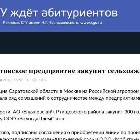
товское предприятие закупит сельхозж
я 2018, 16:57
1079
ция Саратовской области в Москве на Российской агропром
ала ряд соглашений о сотрудничестве между предприятия
ности, АО «Ульяновский» Ртищевского района закупит 300 г
 у ООО «ВологдаПлемСкот».
того, подписаны соглашения о приобретении линии по прои
сельхозпредприятиями «Хвалынский сад» и ООО «Мобитим» 