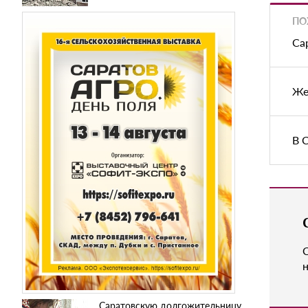
ПО
Са
Же
В 
н
Саратовскую долгожительницу