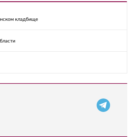
енском кладбище
области