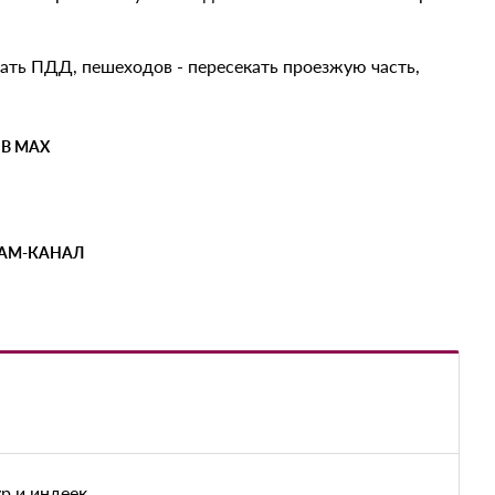
ть ПДД, пешеходов - пересекать проезжую часть,
 В MAX
РАМ-КАНАЛ
р и индеек