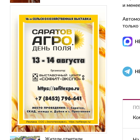
и менее
Автомо
только
Н
Н
ПО
Ко
Жители отметили
На