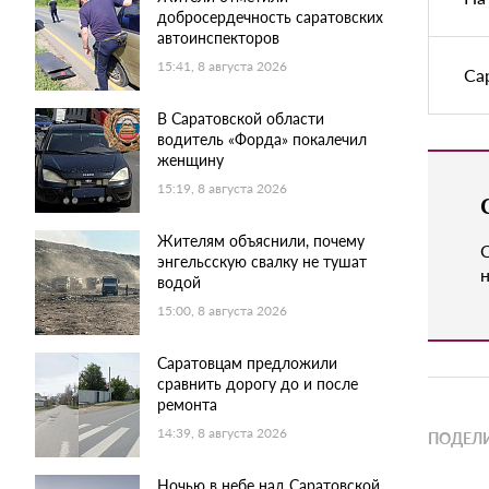
добросердечность саратовских
автоинспекторов
15:41, 8 августа 2026
Са
В Саратовской области
водитель «Форда» покалечил
женщину
15:19, 8 августа 2026
Жителям объяснили, почему
энгельсскую свалку не тушат
н
водой
15:00, 8 августа 2026
Саратовцам предложили
сравнить дорогу до и после
ремонта
14:39, 8 августа 2026
ПОДЕЛИ
Ночью в небе над Саратовской