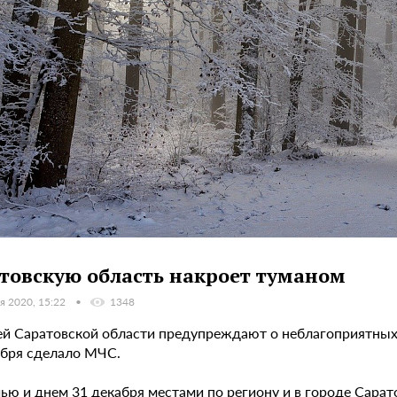
товскую область накроет туманом
я 2020, 15:22
1348
й Саратовской области предупреждают о неблагоприятных
абря сделало МЧС.
чью и днем 31 декабря местами по региону и в городе Сара