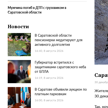
Мужчина погиб в ДТП с грузовиком в
Саратовской области
Новости
В Саратовской области
пенсионерки медитируют для
активного долголетия
16:40, 8 августа 2026
Губернатор встретился с
защитниками саратовского неба
от БПЛА
Сара
16:19, 8 августа 2026
30 декабр
В Саратове объявили аукцион по
Жителе
платным парковкам
30 дек
16:00, 8 августа 2026
Так, но