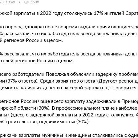
23, 10:49
5630
ржкой зарплаты в 2022 году столкнулись 17% жителей Сарат
но опросу, однократно не вовремя выдали причитающиеся за
 рассказали, что их работодатель всегда выплачивал деньг
й регионов России в целом.
 рассказали, что их работодатель всегда выплачивал деньг
телей регионов России в целом.
всего работодатели Поволжья объясняли задержку проблем
ии (37% ответов). Среди вариантов ответа «Другое» респон
имость наличных денег из-за серой зарплаты», - говорится
регионов России чаще всего зарплату задерживали в Примор
рской области (30%). В профессиональном плане наиболее н
ны» (здесь с задержкой зарплаты в 2022 году столкнулись 
и «Строительство, недвижимость» (30%).
ержками зарплаты мужчины и женщины сталкивались с одинак