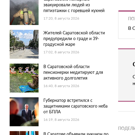
эвакуировали людей из
пятиэтажки с горевшей кухней
ПО
17:20, 8 августа 2026
В 
Жителей Саратовской области
предупредили о граде и 39-
градусной жаре
17:02, 8 августа 2026
В Саратовской области
пенсионерки медитируют для
активного долголетия
н
16:40, 8 августа 2026
Губернатор встретился с
защитниками саратовского неба
от БПЛА
16:19, 8 августа 2026
ПОДЕЛИ
В Саратове объявили аукцион по