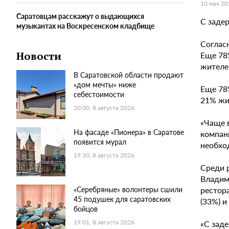
10 мая 20
Саратовцам расскажут о выдающихся
С заде
музыкантах на Воскресенском кладбище
Соглас
Еще 78%
Новости
жителе
В Саратовской области продают
«дом мечты» ниже
Еще 78%
себестоимости
21% жи
20:00, 8 августа 2026
«Чаще 
На фасаде «Пионера» в Саратове
компан
появится мурал
необход
19:30, 8 августа 2026
Среди 
Владими
рестора
«Серебряные» волонтеры сшили
45 подушек для саратовских
(33%) 
бойцов
«С зад
19:01, 8 августа 2026