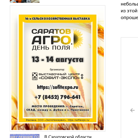
небольш
из это
опрошен
В Саратовской области