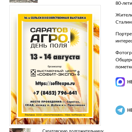
80-лет
Жители
Сталинг
Портре
интере
Фотогр
Общеро
пометк
Н
Н
Саратовскую долгожительницу