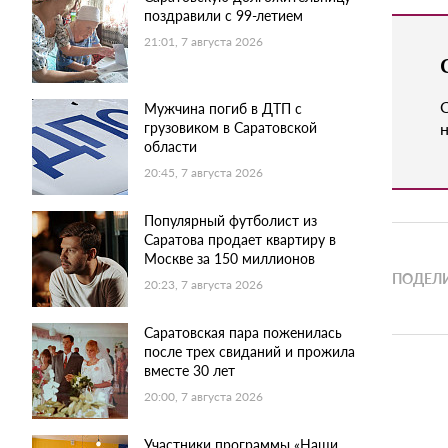
поздравили с 99-летием
21:01, 7 августа 2026
Мужчина погиб в ДТП с
н
грузовиком в Саратовской
области
20:45, 7 августа 2026
Популярный футболист из
Саратова продает квартиру в
Москве за 150 миллионов
ПОДЕЛИ
20:23, 7 августа 2026
Саратовская пара поженилась
после трех свиданий и прожила
вместе 30 лет
20:00, 7 августа 2026
Участники программы «Наши