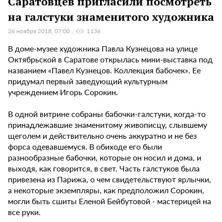
Саратовцев пригласили посмотреть
на галстуки знаменитого художника
26 ноября 2018, 07:00
1136
В доме-музее художника Павла Кузнецова на улице
Октябрьской в Саратове открылась мини-выставка под
названием «Павел Кузнецов. Коллекция бабочек». Ее
придумал первый заведующий культурным
учреждением Игорь Сорокин.
В одной витрине собраны бабочки-галстуки, когда-то
принадлежавшие знаменитому живописцу, слывшему
щеголем и действительно очень аккуратно и не без
форса одевавшемуся. В обиходе его были
разнообразные бабочки, которые он носил и дома, и
выходя, как говорится, в свет. Часть галстуков была
привезена из Парижа, о чем свидетельствуют ярлычки,
а некоторые экземпляры, как предположил Сорокин,
могли быть сшиты Еленой Бейбутовой - мастерицей на
все руки.