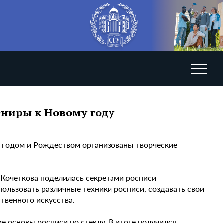
ениры к Новому году
м годом и Рождеством организованы творческие
 Кочеткова поделилась секретами росписи
ользовать различные техники росписи, создавать свои
твенного искусства.
е основы росписи по стеклу. В итоге получился