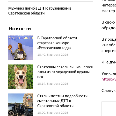
интере
Мужчина погиб в ДТП с грузовиком в
мастер
Саратовской области
В свою
обрядо
Новости
В Саратовской области
В проц
стартовал конкурс
как об
«Ремесленник года»
энергие
18:40, 8 августа 2026
«Не дум
Саратовцы спасли лишившегося
лапы из-за украденной курицы
Уникал
пса
https:/
18:19, 8 августа 2026
Следующ
Стали известны подробности
смертельных ДТП в
Саратовской области
18:00, 8 августа 2026