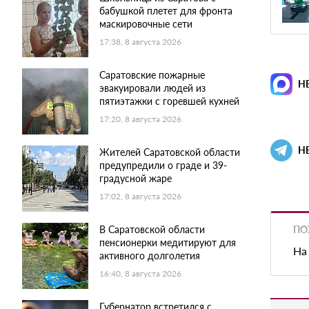
бабушкой плетет для фронта
маскировочные сети
17:38, 8 августа 2026
Саратовские пожарные
Н
эвакуировали людей из
пятиэтажки с горевшей кухней
17:20, 8 августа 2026
Н
Жителей Саратовской области
предупредили о граде и 39-
градусной жаре
17:02, 8 августа 2026
ПО
В Саратовской области
пенсионерки медитируют для
На
активного долголетия
16:40, 8 августа 2026
Губернатор встретился с