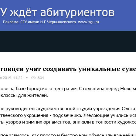
товцев учат создавать уникальные сув
я 2019, 11:22
834
тове на базе Городского центра им. Столыпина перед Новы
-классы для жителей.
не руководитель художественной студии учреждения Ольга
твенского украшения - подсвечника. Желающие учились исп
ы узоров и зимних орнаментов, вникали в тонкости художес
 понравилось, как просто и быстро нам объяснили важнейши