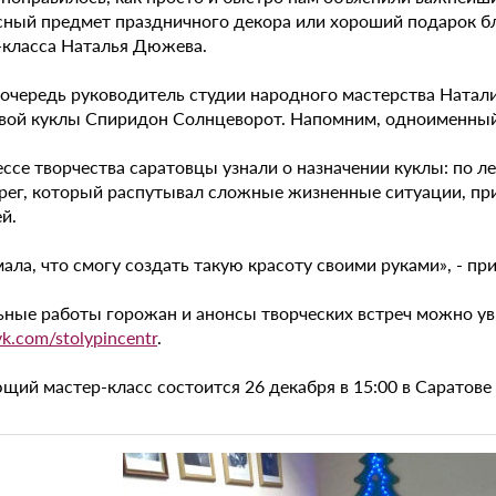
сный предмет праздничного декора или хороший подарок бл
-класса Наталья Дюжева.
 очередь руководитель студии народного мастерства Натал
вой куклы Спиридон Солнцеворот. Напомним, одноименный 
ессе творчества саратовцы узнали о назначении куклы: по 
ерег, который распутывал сложные жизненные ситуации, при
й.
ала, что смогу создать такую красоту своими руками», - пр
ьные работы горожан и анонсы творческих встреч можно уви
/vk.com/stolypincentr
.
ий мастер-класс состоится 26 декабря в 15:00 в Саратове п