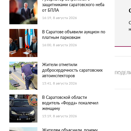
защитниками саратовского неба
от БПЛА
16:19, 8 августа 2026
н
В Саратове объявили аукцион по
платным парковкам
16:00, 8 августа 2026
Жители отметили
добросердечность саратовских
ПОДЕЛИ
автоинспекторов
15:41, 8 августа 2026
В Саратовской области
водитель «Форда» покалечил
женщину
15:19, 8 августа 2026
Жителям объяснили, почему