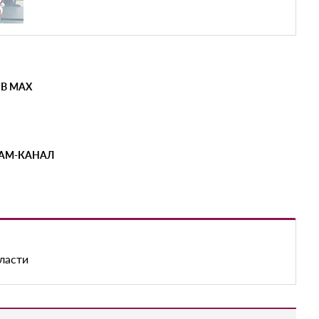
 В MAX
РАМ-КАНАЛ
ласти