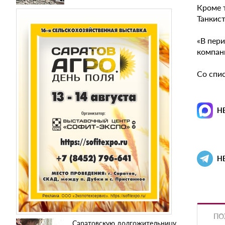
Кроме т
Танкист
«В пер
компан
Со спи
Н
Н
ПО
Саратовскую долгожительницу