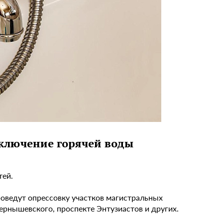
ключение горячей воды
тей.
роведут опрессовку участков магистральных
ернышевского, проспекте Энтузиастов и других.