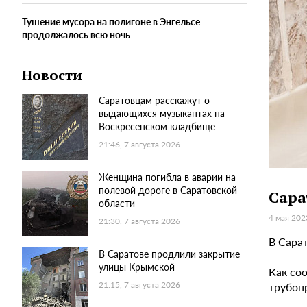
Тушение мусора на полигоне в Энгельсе
продолжалось всю ночь
Новости
Саратовцам расскажут о
выдающихся музыкантах на
Воскресенском кладбище
21:46, 7 августа 2026
Женщина погибла в аварии на
полевой дороге в Саратовской
Сара
области
4 мая 202
21:30, 7 августа 2026
В Сара
В Саратове продлили закрытие
улицы Крымской
Как соо
трубопр
21:15, 7 августа 2026