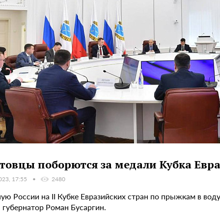
товцы поборются за медали Кубка Евра
023, 17:55
2480
ную России на II Кубке Евразийских стран по прыжкам в во
а губернатор Роман Бусаргин.