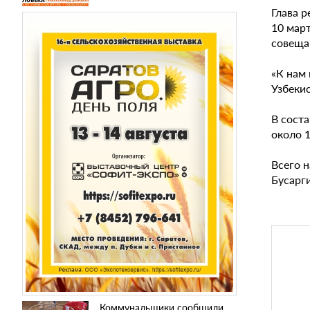
Глава 
10 мар
совеща
«К нам
Узбекис
В соста
около 
Всего н
Бусарги
Коммунальщики сообщили