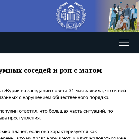
мных соседей и рэп с матом
 Журик на заседании совета 31 мая заявила, что к ней
вязанных с нарушением общественного порядка.
пукин ответил, что большая часть ситуаций, по
ава преступления.
мко плачет, если она характеризуется как
ерены, что их права нарушают, и идут жаловаться уже