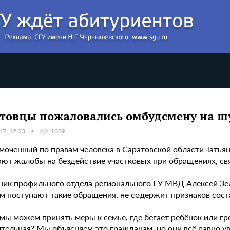
товцы пожаловались омбудсмену на шу
17, 12:23
1089
оченный по правам человека в Саратовской области Татьяна
ают жалобы на бездействие участковых при обращениях, с
ник профильного отдела регионального ГУ МВД Алексей Зеле
м поступают такие обращения, не содержит признаков сост
мы можем принять меры к семье, где бегает ребёнок или гро
тельная? Мы объясняем это гражданам, но они всё равно ув