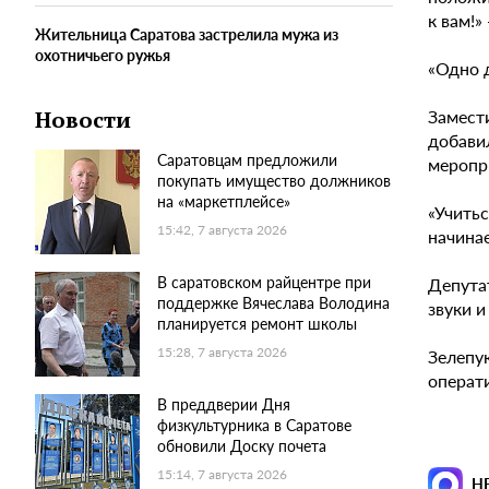
к вам!»
Жительница Саратова застрелила мужа из
охотничьего ружья
«Одно д
Замест
Новости
добавил
Саратовцам предложили
меропр
покупать имущество должников
на «маркетплейсе»
«Учитьс
15:42, 7 августа 2026
начинае
В саратовском райцентре при
Депута
поддержке Вячеслава Володина
звуки и
планируется ремонт школы
15:28, 7 августа 2026
Зелепу
операти
В преддверии Дня
физкультурника в Саратове
обновили Доску почета
15:14, 7 августа 2026
Н