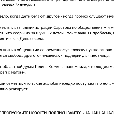
 - сказал Зелепукин.
ело, когда дети бегают, другое - когда громко слушают му
итель главы администрации Саратова по общественным и
а, что ссоры из-за шумных детей - тоже важная проблема, 
иятие, как День соседа.
я жить в общежитии современному человеку нужно заново. П
тся свобода другого человека», - подчеркнула чиновница.
т областной думы Галина Комкова напомнила, что людям ме
 рэп с матом».
кин отметил, что такие жалобы нередко поступают по ночам
вно реагирует.
Е ПРОПУСКАЙТЕ НОВОСТИ, ПОДПИСЫВАЙТЕСЬ НА НАШ КАНАЛ