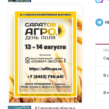
Н
ПО
Са
В 
В 
В Саратовской области в