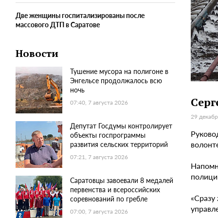
Две женщины госпитализированы после
массового ДТП в Саратове
Новости
Тушение мусора на полигоне в
Энгельсе продолжалось всю
ночь
Серг
07:40, 7 августа 2026
29 декабр
Депутат Госдумы контролирует
Руково
объекты госпрограммы
волонт
развития сельских территорий
07:21, 7 августа 2026
Напомн
полици
Саратовцы завоевали 8 медалей
первенства и всероссийских
«Сразу
соревнований по гребле
управле
07:00, 7 августа 2026