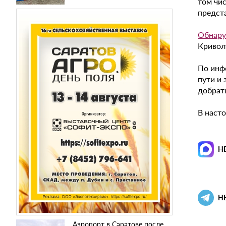
том чи
предста
Обнару
Кривол
По инфо
пути и
добрат
В наст
Н
Н
Аэропорт в Саратове после