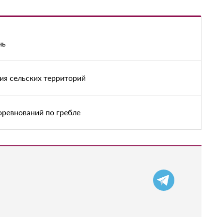
чь
ия сельских территорий
оревнований по гребле