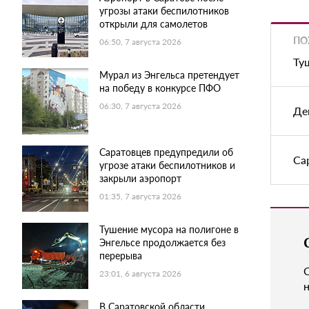
угрозы атаки беспилотников
открыли для самолетов
ПО
06:50, 7 августа 2026
Ту
Мурал из Энгельса претендует
на победу в конкурсе ПФО
06:30, 7 августа 2026
Де
Саратовцев предупредили об
Са
угрозе атаки беспилотников и
закрыли аэропорт
01:35, 7 августа 2026
Тушение мусора на полигоне в
Энгельсе продолжается без
перерыва
23:01, 6 августа 2026
н
В Саратовской области