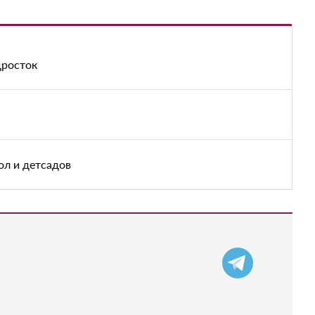
дросток
ол и детсадов