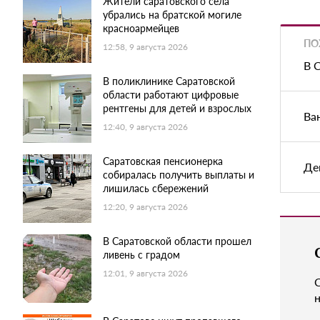
Жители саратовского села
убрались на братской могиле
красноармейцев
ПО
12:58, 9 августа 2026
В 
В поликлинике Саратовской
области работают цифровые
рентгены для детей и взрослых
Ва
12:40, 9 августа 2026
Саратовская пенсионерка
Де
собиралась получить выплаты и
лишилась сбережений
12:20, 9 августа 2026
В Саратовской области прошел
ливень с градом
12:01, 9 августа 2026
н