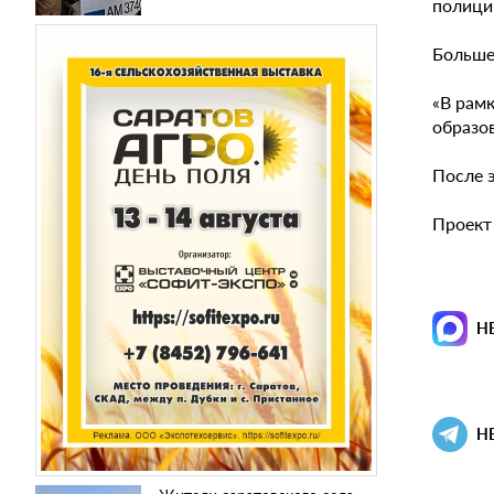
полици
Больше
«В рам
образо
После э
Проект
Н
Н