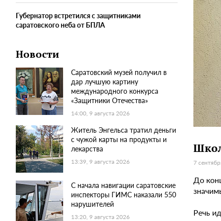
Губернатор встретился с защитниками
саратовского неба от БПЛА
Новости
Саратовский музей получил в
дар лучшую картину
международного конкурса
«Защитники Отечества»
14:00, 9 августа 2026
Житель Энгельса тратил деньги
с чужой карты на продукты и
Школ
лекарства
13:39, 9 августа 2026
7 сентябр
До кон
С начала навигации саратовские
значим
инспекторы ГИМС наказали 550
нарушителей
Речь и
13:20, 9 августа 2026