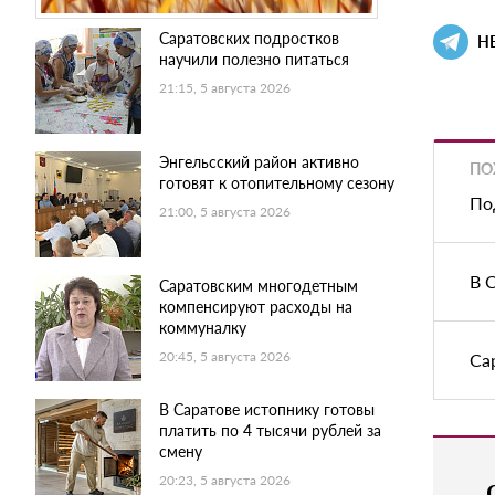
Саратовских подростков
Н
научили полезно питаться
21:15, 5 августа 2026
Энгельсский район активно
ПО
готовят к отопительному сезону
По
21:00, 5 августа 2026
В 
Саратовским многодетным
компенсируют расходы на
коммуналку
20:45, 5 августа 2026
Са
В Саратове истопнику готовы
платить по 4 тысячи рублей за
смену
20:23, 5 августа 2026