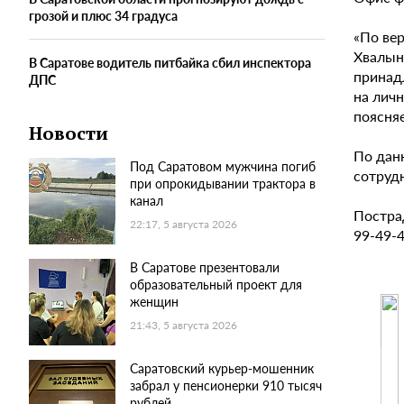
грозой и плюс 34 градуса
«По ве
Хвалын
В Саратове водитель питбайка сбил инспектора
принад
ДПС
на лич
поясняе
Новости
По данн
Под Саратовом мужчина погиб
сотрудн
при опрокидывании трактора в
канал
Постра
22:17, 5 августа 2026
99-49-4
В Саратове презентовали
образовательный проект для
женщин
21:43, 5 августа 2026
Саратовский курьер-мошенник
забрал у пенсионерки 910 тысяч
рублей