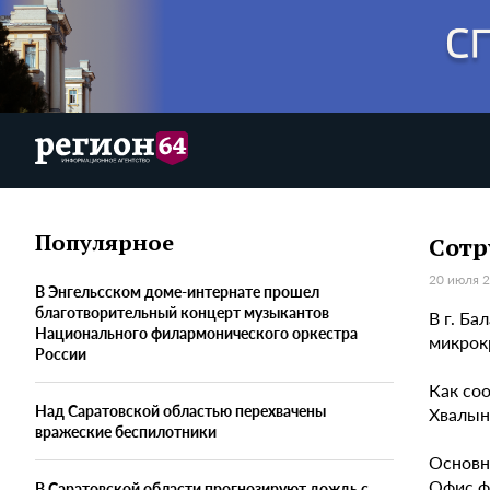
Популярное
Сотр
20 июля 2
В Энгельсском доме-интернате прошел
благотворительный концерт музыкантов
В г. Б
Национального филармонического оркестра
микрок
России
Как со
Над Саратовской областью перехвачены
Хвалын
вражеские беспилотники
Основн
Офис ф
В Саратовской области прогнозируют дождь с