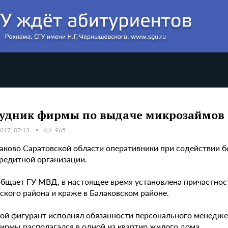
удник фирмы по выдаче микрозаймов 
017, 07:13
965
алаково Саратовской области оперативники при содействии 
редитной организации.
общает ГУ МВД, в настоящее время установлена причастнос
ского района и краже в Балаковском районе.
ой фигурант исполнял обязанности персонального менедже
ирмы располагался в одной из квартир жилого дома.