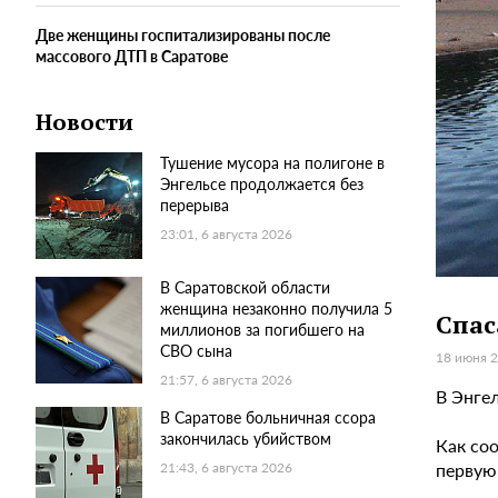
Две женщины госпитализированы после
массового ДТП в Саратове
Новости
Тушение мусора на полигоне в
Энгельсе продолжается без
перерыва
23:01, 6 августа 2026
В Саратовской области
женщина незаконно получила 5
Спас
миллионов за погибшего на
СВО сына
18 июня 2
21:57, 6 августа 2026
В Энге
В Саратове больничная ссора
закончилась убийством
Как со
первую
21:43, 6 августа 2026