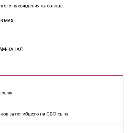
гого нахождения на солнце.
 В MAX
РАМ-КАНАЛ
рерыва
нов за погибшего на СВО сына