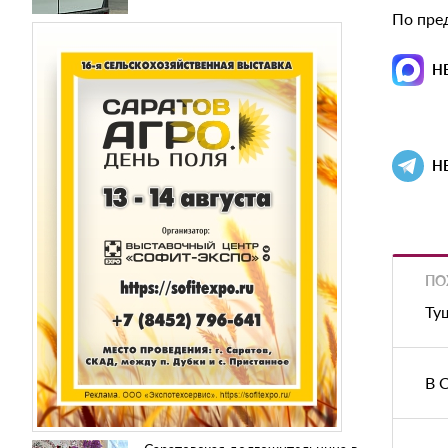
По пре
Н
Н
ПО
Ту
В 