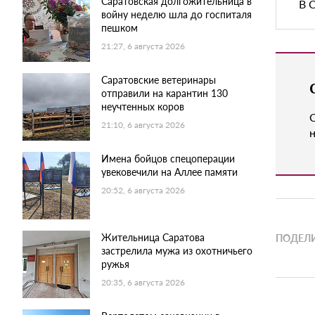
Саратовская долгожительница в
В 
войну неделю шла до госпиталя
пешком
21:27, 6 августа 2026
Саратовские ветеринары
отправили на карантин 130
неучтенных коров
21:10, 6 августа 2026
н
Имена бойцов спецоперации
увековечили на Аллее памяти
20:52, 6 августа 2026
Жительница Саратова
ПОДЕЛИ
застрелила мужа из охотничьего
ружья
20:35, 6 августа 2026