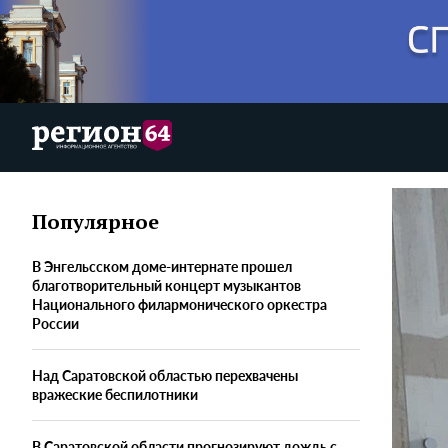
Популярное
В Энгельсском доме-интернате прошел
благотворительный концерт музыкантов
Национального филармонического оркестра
России
Над Саратовской областью перехвачены
вражеские беспилотники
В Саратовской области прогнозируют дождь с