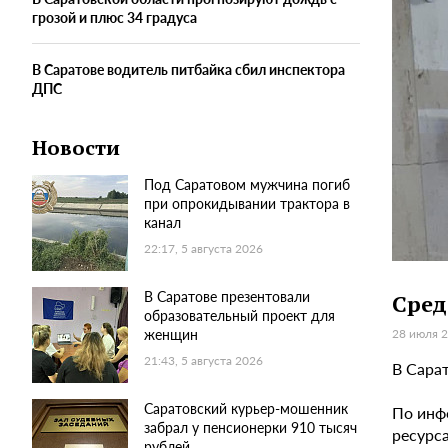
грозой и плюс 34 градуса
В Саратове водитель питбайка сбил инспектора
ДПС
Новости
Под Саратовом мужчина погиб
при опрокидывании трактора в
канал
22:17, 5 августа 2026
В Саратове презентовали
Сред
образовательный проект для
женщин
28 июля 2
21:43, 5 августа 2026
В Сара
Саратовский курьер-мошенник
По инф
забрал у пенсионерки 910 тысяч
ресурса
рублей