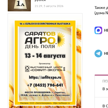
21:29, 5 августа 2026
Также 
(дома 
Н
Н
ПО
В 
В 