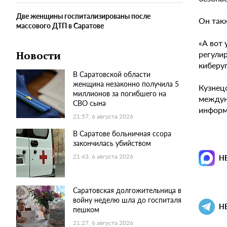
Две женщины госпитализированы после
Он такж
массового ДТП в Саратове
«А вот 
регулир
Новости
киберуг
В Саратовской области
женщина незаконно получила 5
Кузнецо
миллионов за погибшего на
междун
СВО сына
информ
21:57, 6 августа 2026
В Саратове больничная ссора
закончилась убийством
21:43, 6 августа 2026
Н
Саратовская долгожительница в
войну неделю шла до госпиталя
Н
пешком
21:27, 6 августа 2026