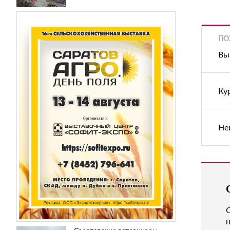
ПО
Вы
Ку
Не
н