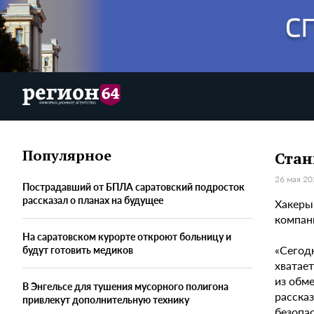
Популярное
Стан
26 мая 20
Пострадавший от БПЛА саратовский подросток
рассказал о планах на будущее
Хакеры
компан
На саратовском курорте откроют больницу и
«Сегод
будут готовить медиков
хватае
из обм
В Энгельсе для тушения мусорного полигона
расска
привлекут дополнительную технику
безопа