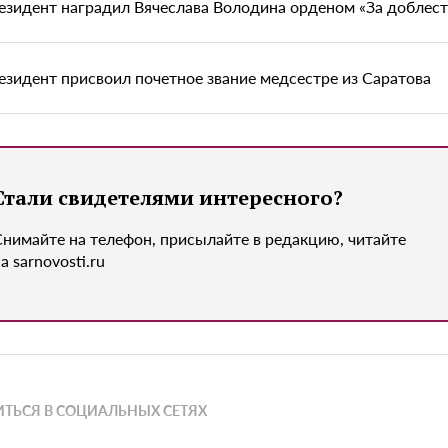
езидент наградил Вячеслава Володина орденом «За доблес
езидент присвоил почетное звание медсестре из Саратова
Стали свидетелями интересного?
Снимайте на телефон, присылайте в редакцию, читайте
а sarnovosti.ru
ТЬСЯ В СОЦИАЛЬНЫХ СЕТЯХ