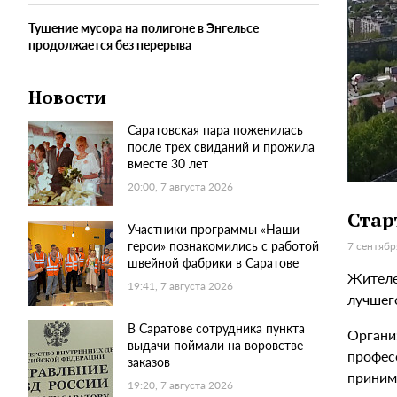
Тушение мусора на полигоне в Энгельсе
продолжается без перерыва
Новости
Саратовская пара поженилась
после трех свиданий и прожила
вместе 30 лет
20:00, 7 августа 2026
Стар
Участники программы «Наши
герои» познакомились с работой
7 сентябр
швейной фабрики в Саратове
Жителе
19:41, 7 августа 2026
лучшег
В Саратове сотрудника пункта
Органи
выдачи поймали на воровстве
професс
заказов
приним
19:20, 7 августа 2026