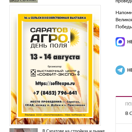
провед
Напомн
Велико
Победы
Н
Н
ПО
В 
В Саратове на стройках и рынке