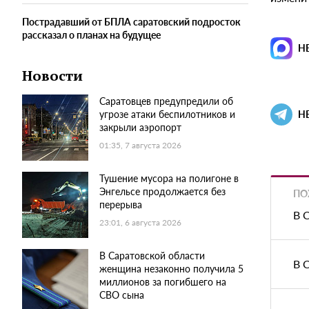
Пострадавший от БПЛА саратовский подросток
рассказал о планах на будущее
Н
Новости
Саратовцев предупредили об
угрозе атаки беспилотников и
Н
закрыли аэропорт
01:35, 7 августа 2026
Тушение мусора на полигоне в
Энгельсе продолжается без
ПО
перерыва
В 
23:01, 6 августа 2026
В Саратовской области
В 
женщина незаконно получила 5
миллионов за погибшего на
СВО сына