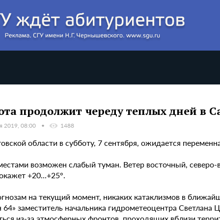
ота продолжит череду теплых дней в С
я 2019, 08:00
1488
овской области в субботу, 7 сентября, ожидается переменн
местами возможен слабый туман. Ветер восточный, северо-в
окажет +20...+25°.
огнозам на текущий момент, никаких катаклизмов в ближайш
н 64» заместитель начальника гидрометеоцентра Светлана Ц
ться из-за атмосферных фронтов, проходящих вблизи терри