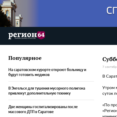
Популярное
Субб
7 сентябр
На саратовском курорте откроют больницу и
будут готовить медиков
В Сарат
Утром 
В Энгельсе для тушения мусорного полигона
суток п
привлекут дополнительную технику
«По пр
Две женщины госпитализированы после
«Регио
массового ДТП в Саратове
измени