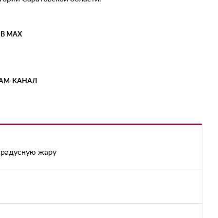
 В MAX
РАМ-КАНАЛ
градусную жару