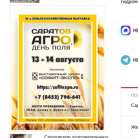
гидром
Н
Н
ПО
Са
Же
Саратовскую долгожительницу