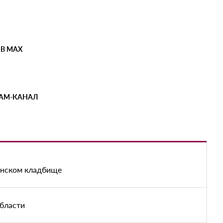
 В MAX
РАМ-КАНАЛ
енском кладбище
области