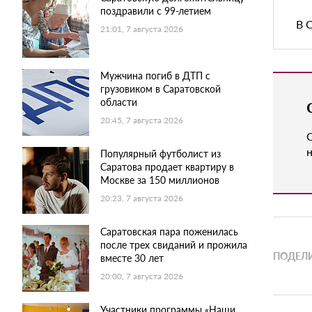
поздравили с 99-летием
В 
21:01, 7 августа 2026
Мужчина погиб в ДТП с
грузовиком в Саратовской
области
20:45, 7 августа 2026
н
Популярный футболист из
Саратова продает квартиру в
Москве за 150 миллионов
20:23, 7 августа 2026
Саратовская пара поженилась
после трех свиданий и прожила
ПОДЕЛИ
вместе 30 лет
20:00, 7 августа 2026
Участники программы «Наши