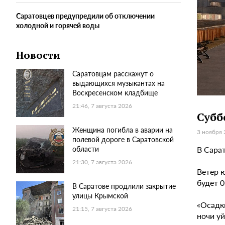
Саратовцев предупредили об отключении
холодной и горячей воды
Новости
Саратовцам расскажут о
выдающихся музыкантах на
Воскресенском кладбище
21:46, 7 августа 2026
Субб
Женщина погибла в аварии на
3 ноября 
полевой дороге в Саратовской
В Сарат
области
21:30, 7 августа 2026
Ветер 
будет 
В Саратове продлили закрытие
улицы Крымской
«Осадки
21:15, 7 августа 2026
ночи уй