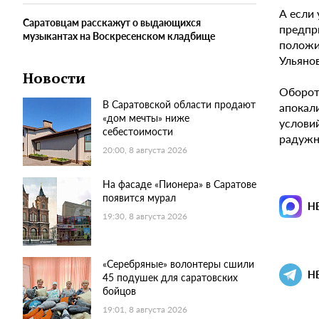
А если 
Саратовцам расскажут о выдающихся
предпри
музыкантах на Воскресенском кладбище
положи
Ульянов
Новости
Оборот 
В Саратовской области продают
апокал
«дом мечты» ниже
условий
себестоимости
радужно
20:00, 8 августа 2026
На фасаде «Пионера» в Саратове
появится мурал
Н
19:30, 8 августа 2026
«Серебряные» волонтеры сшили
Н
45 подушек для саратовских
бойцов
19:01, 8 августа 2026