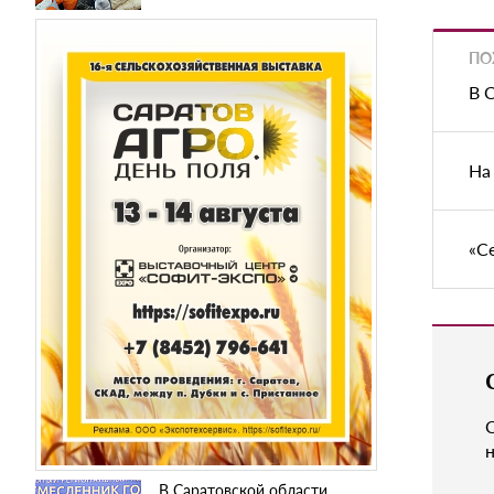
ПО
В 
На
«С
н
В Саратовской области