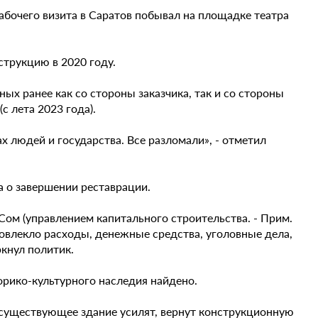
абочего визита в Саратов побывал на площадке театра
струкцию в 2020 году.
ых ранее как со стороны заказчика, так и со стороны
с лета 2023 года).
 людей и государства. Все разломали», - отметил
 о завершении реставрации.
Сом (управлением капитального строительства. - Прим.
повлекло расходы, денежные средства, уголовные дела,
ркнул политик.
орико-культурного наследия найдено.
 существующее здание усилят, вернут конструкционную