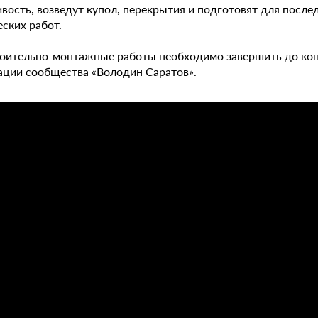
ивость, возведут купол, перекрытия и подготовят для пос
ских работ.
роительно-монтажные работы необходимо завершить до конца
ации сообщества «Володин Саратов».