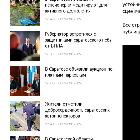
устойч
пенсионерки медитируют для
сцениче
активного долголетия
16:40, 8 августа 2026
Все ст
публик
Губернатор встретился с
защитниками саратовского неба
от БПЛА
16:19, 8 августа 2026
В Саратове объявили аукцион по
платным парковкам
16:00, 8 августа 2026
Жители отметили
добросердечность саратовских
автоинспекторов
15:41, 8 августа 2026
В Саратовской области