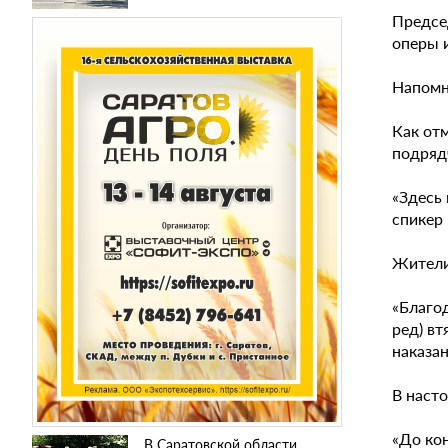
Предсе
оперы 
Напомн
Как отм
подрядч
«Здесь 
спикер
Жители
«Благо
ред) вт
наказан
В наст
«До ко
В Саратовской области