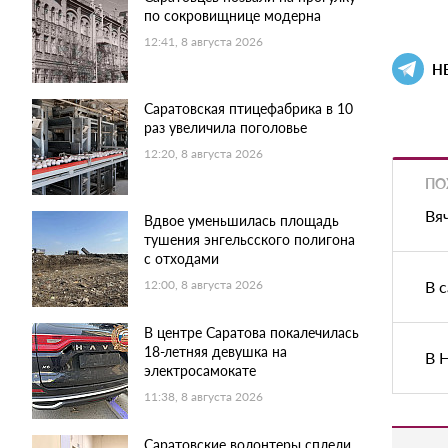
по сокровищнице модерна
12:41, 8 августа 2026
Н
Саратовская птицефабрика в 10
раз увеличила поголовье
12:20, 8 августа 2026
ПО
Вя
Вдвое уменьшилась площадь
тушения энгельсского полигона
с отходами
В 
12:00, 8 августа 2026
В центре Саратова покалечилась
18-летняя девушка на
В 
электросамокате
11:38, 8 августа 2026
Саратовские волонтеры сплели