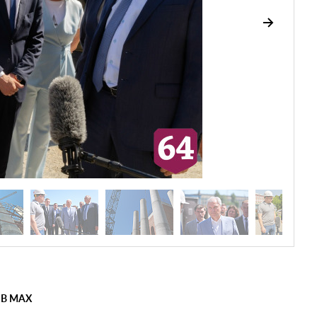
 В MAX