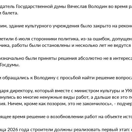
датель Государственной думы Вячеслав Володин во время р
и балета.
им, здание культурного учреждения было закрыто на рекон
етили 6 июля сторонники политика, из-за ошибок, допущенн
ика, работы были остановлены и несколько лет не ведутся (
изначально были приняты решения абсолютно не в интересах
 Госдумы.
 обращались к Володину с просьбой найти решение вопроса
даря директору, который вместе с министром культуры и УК
янулись во многие ненужные виды работ, а дальше все это 
ия. Ничем, кроме как позором, это не закончилось», - подче
оящее время решение о возобновлении работ на объекте ист
нца 2026 года строители должны реализовать первый этап: