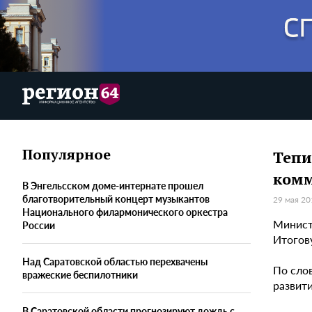
Популярное
Тепи
комм
В Энгельсском доме-интернате прошел
благотворительный концерт музыкантов
29 мая 20
Национального филармонического оркестра
Минист
России
Итогов
Над Саратовской областью перехвачены
По сло
вражеские беспилотники
развит
В Саратовской области прогнозируют дождь с