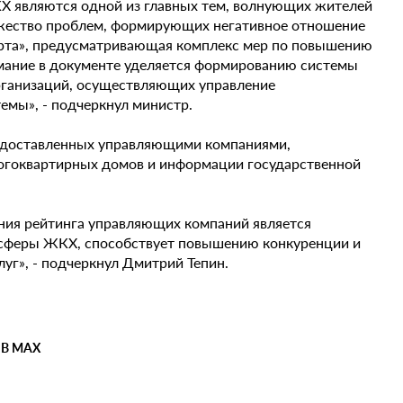
КХ являются одной из главных тем, волнующих жителей
ожество проблем, формирующих негативное отношение
карта», предусматривающая комплекс мер по повышению
имание в документе уделяется формированию системы
рганизаций, осуществляющих управление
мы», - подчеркнул министр.
редоставленных управляющими компаниями,
огоквартирных домов и информации государственной
ания рейтинга управляющих компаний является
сферы ЖКХ, способствует повышению конкуренции и
г», - подчеркнул Дмитрий Тепин.
 В MAX