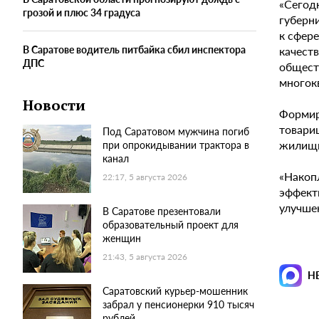
«Сегод
грозой и плюс 34 градуса
губерн
к сфер
В Саратове водитель питбайка сбил инспектора
качест
ДПС
общест
многок
Новости
Формир
товари
Под Саратовом мужчина погиб
жилищн
при опрокидывании трактора в
канал
«Накоп
22:17, 5 августа 2026
эффект
улучше
В Саратове презентовали
образовательный проект для
женщин
21:43, 5 августа 2026
Н
Саратовский курьер-мошенник
забрал у пенсионерки 910 тысяч
рублей